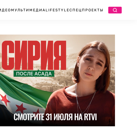
ИДЕО
МУЛЬТИМЕДИА
LIFESTYLE
СПЕЦПРОЕКТЫ