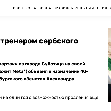
НОВОСТИ
США
ЕВРОПА
ЕВРАЗИЯ
ОБЪЯСНЯЕМ
МНЕНИЯ
В
 тренером сербского
артак» из города Суботица на своей
ежит Meta*) объявил о назначении 40-
бургского «Зенита» Александра
н на один год с возможностью продления еще