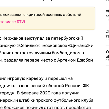
«
 высказался с критикой военных действий
з
08
териале RTVI
.
С
т
др Кержаков выступал за петербургский
0
панскую «Севилью», московское «Динамо» и
У
олист остается лучшим бомбардиром в
Б
, разделяя первое место с Артемом Дзюбой
0
шил игровую карьеру и перешел на
удничал с
юношеской сборной России,
ФК
ород». В феврале 2023 года получил
нерский штаб кипрского футбольного клуба
е Кержаков покинул этот пост, проработав