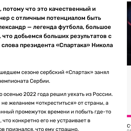
, потому что это качественный и
нер с отличным потенциалом быть
лександр — легенда футбола, большое
, что добьемся больших результатов с
т
слова президента «Спартака» Никола
ошедшем сезоне сербский «Спартак» занял
 чемпионата Сербии.
то осенью 2022 года решил уехать из России.
н не желанием «откреститься» от страны, а
анный промежуток времени и побыть где-то
, что конкретно его не устраивает в
С
в признался, что ему страшно.
08