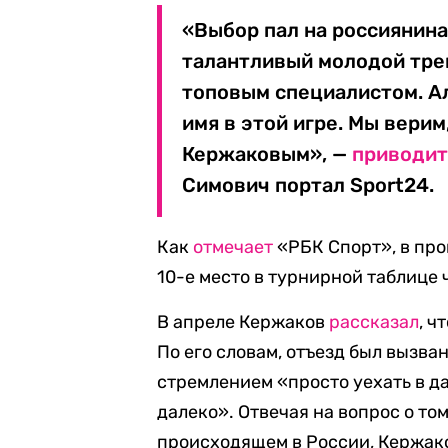
«Выбор пал на россиянина
талантливый молодой тре
топовым специалистом. А
имя в этой игре. Мы верим
Кержаковым», —
приводи
Симович портал Sport24.
Как
отмечает
«РБК Спорт», в пр
10-е место в турнирной таблице
В апреле Кержаков
рассказал
, ч
По его словам, отъезд был вызва
стремлением «просто уехать в д
далеко»
. О
твечая на вопрос о том
происходящем в России, Кержако