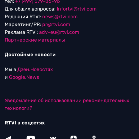
тел:
+7 (499) 579-86-96
Для общих вопросов:
Infortvi@rtvi.com
Редакция RTVI:
news@rtvi.com
Маркетинг/PR:
pr@rtvi.com
Реклама RTVI:
adv-eu@rtvi.com
Партнерские материалы
Достойные новости
Мы в
Дзен.Новостях
и
Google.News
Уведомление об использовании рекомендательных
технологий
RTVI в соцсетях