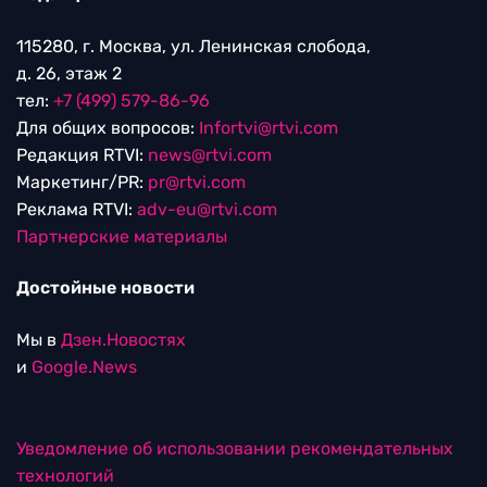
115280, г. Москва, ул. Ленинская слобода,
д. 26, этаж 2
тел:
+7 (499) 579-86-96
Для общих вопросов:
Infortvi@rtvi.com
Редакция RTVI:
news@rtvi.com
Маркетинг/PR:
pr@rtvi.com
Реклама RTVI:
adv-eu@rtvi.com
Партнерские материалы
Достойные новости
Мы в
Дзен.Новостях
и
Google.News
Уведомление об использовании рекомендательных
технологий