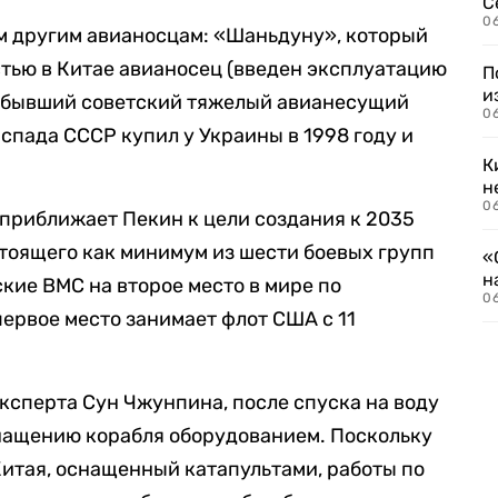
С
06
м другим авианосцам: «Шаньдуну», который
тью в Китае авианосец (введен эксплуатацию
П
и
» (бывший советский тяжелый авианесущий
06
спада СССР купил у Украины в 1998 году и
К
н
06
 приближает Пекин к цели создания к 2035
стоящего как минимум из шести боевых групп
«
н
кие ВМС на второе место в мире по
06
первое место занимает флот США с 11
ксперта Сун Чжунпина, после спуска на воду
снащению корабля оборудованием. Поскольку
итая, оснащенный катапультами, работы по