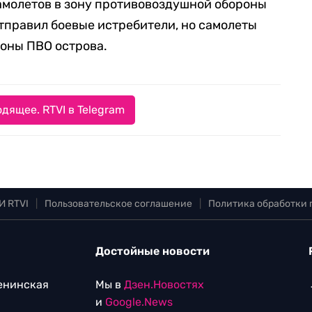
амолетов в зону противовоздушной обороны
 отправил боевые истребители, но самолеты
зоны ПВО острова.
дящее. RTVI в Telegram
И RTVI
|
Пользовательское соглашение
|
Политика обработки
Достойные новости
Ленинская
Мы в
Дзен.Новостях
и
Google.News