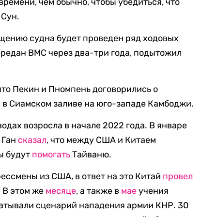
ремени, чем обычно, чтобы убедиться, что
 Сун.
ащению судна будет проведен ряд ходовых
ередан ВМС через два-три года, подытожил
то Пекин и Пномпень договорились о
 в Сиамском заливе на юго-западе Камбоджи.
одах возросла в начале 2022 года. В январе
 Ган
сказал
, что между США и Китаем
ы будут
помогать
Тайваню.
ессмены из США, в ответ на это Китай
провел
. В этом же
месяце
, а также в
мае
учения
батывали сценарий нападения армии КНР. 30