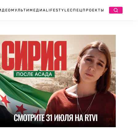
ИДЕО
МУЛЬТИМЕДИА
LIFESTYLE
СПЕЦПРОЕКТЫ