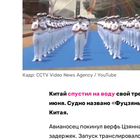
Кадр: CCTV Video News Agency / YouTube

Китай
спустил на воду
свой тр
июня. Судно названо
«
Фуцзян
Китая.
Авианосец покинул верфь Цзянна
задержек. Запуск транслировал