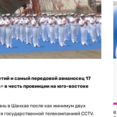
етий и самый передовой авианосец 17
ь
»
в честь провинции на юго-востоке
нь в Шанхае после как минимум двух
В
ся государственной телекомпанией CCTV.