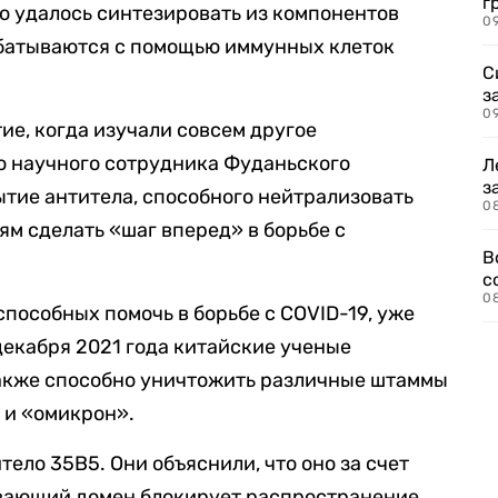
г
ло удалось синтезировать из компонентов
09
абатываются с помощью иммунных клеток
С
з
0
ие, когда изучали совсем другое
о научного сотрудника Фуданьского
Л
з
ытие антитела, способного нейтрализовать
0
м сделать «шаг вперед» в борьбе с
В
с
0
пособных помочь в борьбе с COVID-19, уже
 декабря 2021 года китайские ученые
также способно уничтожить различные штаммы
 и «омикрон».
ело 35B5. Они объяснили, что оно за счет
вающий домен блокирует распространение