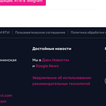
дящее. RTVI в Telegram
И RTVI
|
Пользовательское соглашение
|
Политика обработки
Достойные новости
Ленинская
Мы в
Дзен.Новостях
и
Google.News
Уведомление об использовании
рекомендательных технологий
vi.com
.com