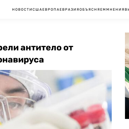
НОВОСТИ
США
ЕВРОПА
ЕВРАЗИЯ
ОБЪЯСНЯЕМ
МНЕНИЯ
В
ели антитело от
онавируса