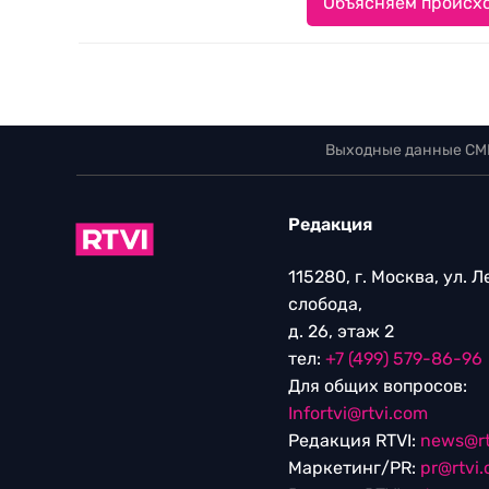
Объясняем происхо
Выходные данные СМ
Редакция
115280, г. Москва, ул. 
слобода,
д. 26, этаж 2
тел:
+7 (499) 579-86-96
Для общих вопросов:
Infortvi@rtvi.com
Редакция RTVI:
news@rt
Маркетинг/PR:
pr@rtvi