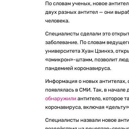
По словам ученых, новое антите
двух разных антител — они выр
человека.
Специалисты сделали это открыт
заболевание. По словам ведущег
университета Хуан Цзинхэ, откр
«омикрон»-штамм, позволит людя
пандемией коронавируса.
Информация о новых антителах, с
появлялась в СМИ. Так, в начале
обнаружили
антитело, которое 
коронавируса, включая «дельту»
Специалисты назвали новое антит
воздействия на рецептор-связы