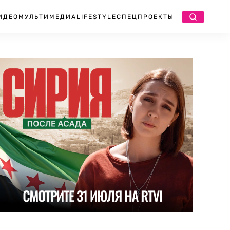
ИДЕО
МУЛЬТИМЕДИА
LIFESTYLE
СПЕЦПРОЕКТЫ