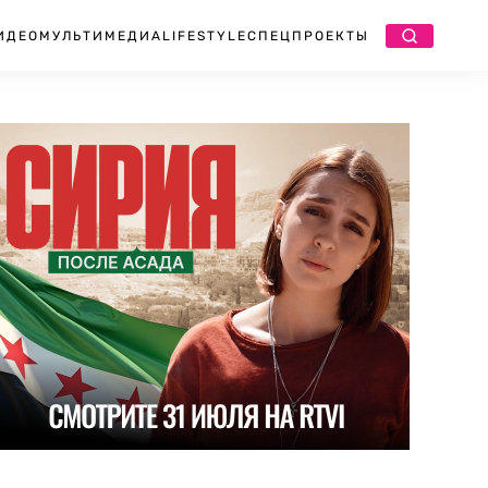
ИДЕО
МУЛЬТИМЕДИА
LIFESTYLE
СПЕЦПРОЕКТЫ