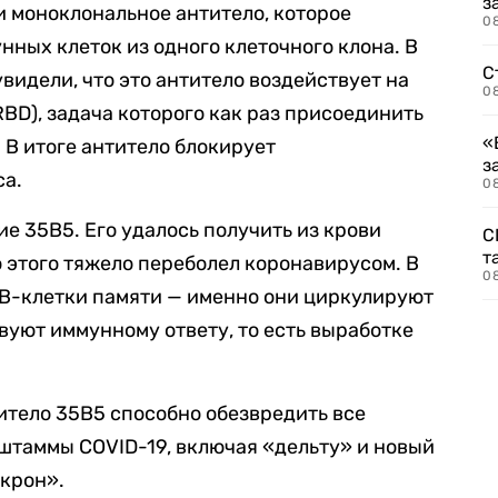
з
 моноклональное антитело, которое
08
ных клеток из одного клеточного клона. В
С
видели, что это антитело воздействует на
08
D), задача которого как раз присоединить
«
 В итоге антитело блокирует
з
са.
08
е 35B5. Его удалось получить из крови
С
т
о этого тяжело переболел коронавирусом. В
0
 B-клетки памяти — именно они циркулируют
вуют иммунному ответу, то есть выработке
итело 35B5 способно обезвредить все
штаммы COVID-19, включая «дельту» и новый
крон».