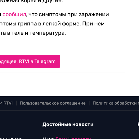
 Южная Корея и другие.
й
сообщил
, что симптомы при заражении
томы гриппа в легкой форме. При нем
а в теле и температура.
дящее. RTVI в Telegram
И RTVI
|
Пользовательское соглашение
|
Политика обработки
Достойные новости