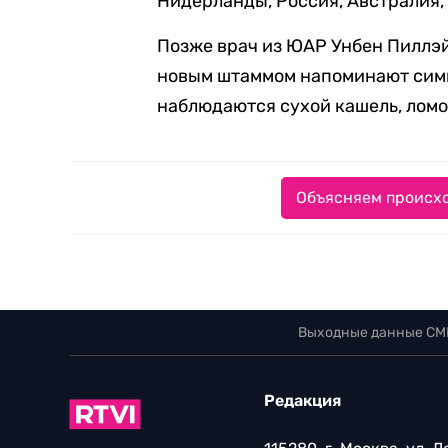
Нидерланды, Россия, Австралия,
Позже врач из ЮАР Унбен Пиллэ
новым штаммом напоминают симп
наблюдаются сухой кашель, ломот
Объясняем происхо
Выходные данные СМ
Редакция