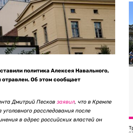
оставили политика Алексея Навального,
л отравлен. Об этом сообщает
ента Дмитрий Песков
заявил
, что в Кремле
а уголовного расследования после
инения в адрес российских властей он
Т
07