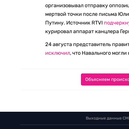
организовывал отправку оппози
мертвой точки после письма Юл
Путину. Источник RTVI
подчеркн
курировал аппарат канцлера Ге
24 августа представитель прав
исключил
, что Навального могли
Объясняем происхо
Выходные данные СМ