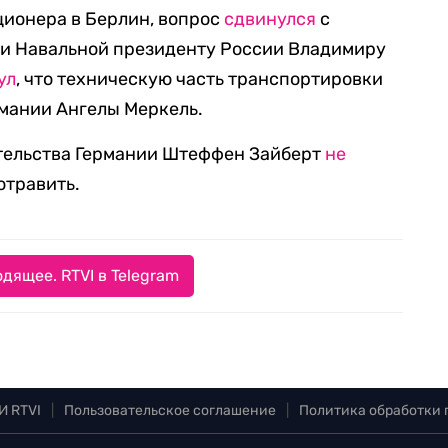
ционера в Берлин, вопрос
сдвинулся
с
ии Навальной президенту России Владимиру
ул
, что техническую часть транспортировки
рмании Ангелы Меркель.
ительства Германии Штеффен Зайберт
не
 отравить.
дящее. RTVI в Telegram
И RTVI
|
Пользовательское соглашение
|
Политика обработки