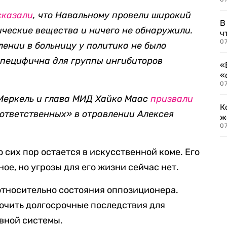
сказали
, что Навальному провели широкий
В
ические вещества и ничего не обнаружили.
ч
07
плении в больницу у политика не было
специфична для группы ингибиторов
«
«
07
Меркель и глава МИД Хайко Маас
призвали
К
 ответственных» в отравлении Алексея
ж
0
 сих пор остается в искусственной коме. Его
ое, но угрозы для его жизни сейчас нет.
относительно состояния оппозиционера.
лючить долгосрочные последствия для
рвной системы.