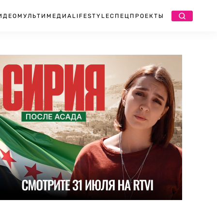
ИДЕО
МУЛЬТИМЕДИА
LIFESTYLE
СПЕЦПРОЕКТЫ