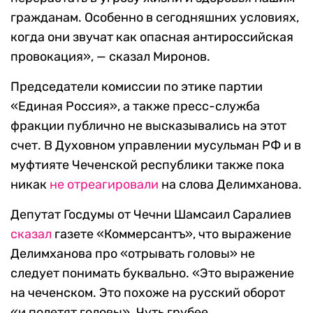
гражданам. Особенно в сегодняшних условиях,
когда они звучат как опасная антироссийская
провокация», — сказал Миронов.
Председатели комиссии по этике партии
«Единая Россия», а также пресс-служба
фракции публично не высказывались на этот
счет. В Духовном управлении мусульман РФ и в
муфтияте Чеченской республики также пока
никак
не отреагировали
на слова Делимханова.
Депутат Госдумы от Чечни Шамсаил Саралиев
сказал
газете «Коммерсантъ», что выражение
Делимханова про «отрывать головы» не
следует понимать буквально. «Это выражение
на чеченском. Это похоже на русский оборот
«и полетят головы». Чуть грубее,