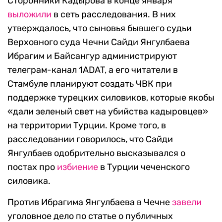
Сторонники Кадырова в конце января
выложили
в сеть расследования. В них
утверждалось, что сыновья бывшего судьи
Верховного суда Чечни Сайди Янгулбаева
Ибрагим и Байсангур администрируют
телеграм-канал 1ADAT, а его читатели в
Стамбуле планируют создать ЧВК при
поддержке турецких силовиков, которые якобы
«дали зеленый свет на убийства кадыровцев»
на территории Турции. Кроме того, в
расследовании говорилось, что Сайди
Янгулбаев одобрительно высказывался о
постах про
избиение
в Турции чеченского
силовика.
Против Ибрагима Янгулбаева в Чечне
завели
уголовное дело по статье о публичных