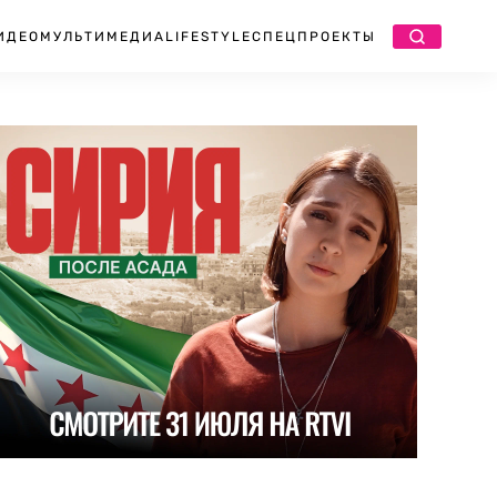
ИДЕО
МУЛЬТИМЕДИА
LIFESTYLE
СПЕЦПРОЕКТЫ