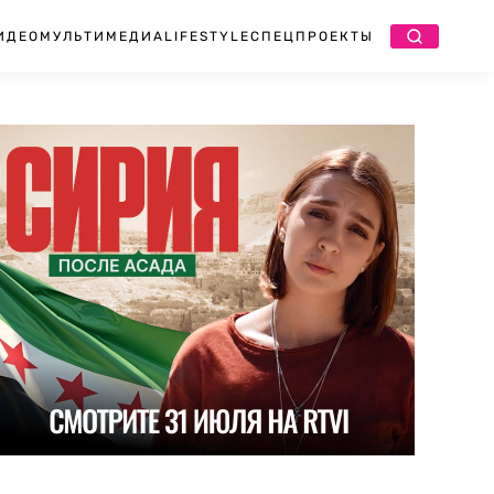
ИДЕО
МУЛЬТИМЕДИА
LIFESTYLE
СПЕЦПРОЕКТЫ