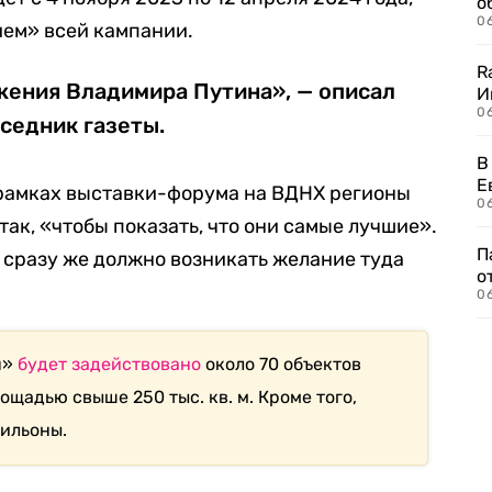
о
06
ем» всей кампании.
R
жения Владимира Путина», — описал
И
0
седник газеты.
В
Е
 рамках выставки-форума на ВДНХ регионы
06
ак, «чтобы показать, что они самые лучшие».
П
 сразу же должно возникать желание туда
о
06
я»
будет задействовано
около 70 объектов
щадью свыше 250 тыс. кв. м. Кроме того,
ильоны.