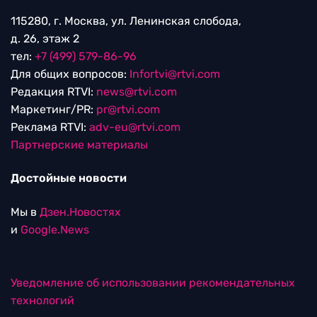
115280, г. Москва, ул. Ленинская слобода,
д. 26, этаж 2
тел:
+7 (499) 579-86-96
Для общих вопросов:
Infortvi@rtvi.com
Редакция RTVI:
news@rtvi.com
Маркетинг/PR:
pr@rtvi.com
Реклама RTVI:
adv-eu@rtvi.com
Партнерские материалы
Достойные новости
Мы в
Дзен.Новостях
и
Google.News
Уведомление об использовании рекомендательных
технологий