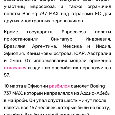
участниц Евросоюза, а также ограничил
полеты Boeing 737 MAX над странами ЕС для
других иностранных перевозчиков.
Кроме государств Евросоюза полеты
приостановили Сингапур, Индонезия,
Бразилия, Аргентина, Мексика и Индия,
Эфиопия, Каймановы острова, ЮАР, Австралия
и Оман. От использования модели временно
отказался
и один из российских перевозчиков
S7.
10 марта в Эфиопии
разбился
самолет Boeing
737 MAX, который направлялся из Аддис-Абебы
в Найроби. Он упал спустя шесть минут после
взлета, все 157 человек, которые были на борту,
погибли. Это был второй смертельный