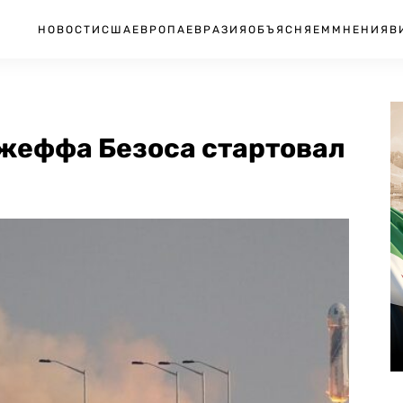
НОВОСТИ
США
ЕВРОПА
ЕВРАЗИЯ
ОБЪЯСНЯЕМ
МНЕНИЯ
В
жеффа Безоса стартовал