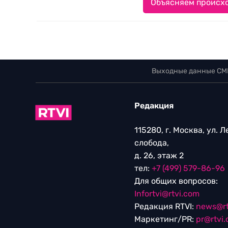
Объясняем происхо
Выходные данные СМ
Редакция
115280, г. Москва, ул. 
слобода,
д. 26, этаж 2
тел:
+7 (499) 579-86-96
Для общих вопросов:
Infortvi@rtvi.com
Редакция RTVI:
news@rt
Маркетинг/PR:
pr@rtvi