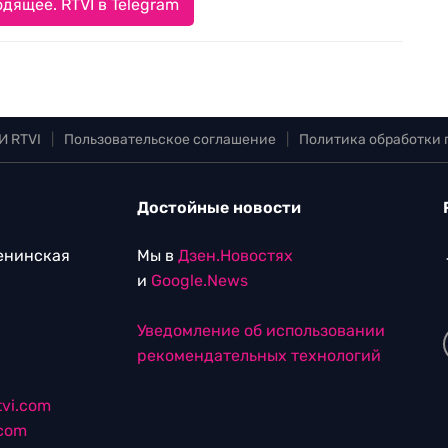
дящее. RTVI в Telegram
И RTVI
|
Пользовательское соглашение
|
Политика обработки
Достойные новости
Ленинская
Мы в
Дзен.Новостях
и
Google.News
Уведомление об использовании
рекомендательных технологий
vi.com
.com