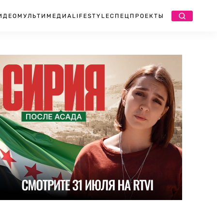
ИДЕО
МУЛЬТИМЕДИА
LIFESTYLE
СПЕЦПРОЕКТЫ