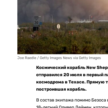
Joe Raedle / Getty Images News via Getty Images
Космический корабль New She
отправился 20 июля в первый п
космодрома в Техасе. Прямую
построившая корабль.
В состав экипажа помимо Безоса 
18-летний Оливер Деймен, котор