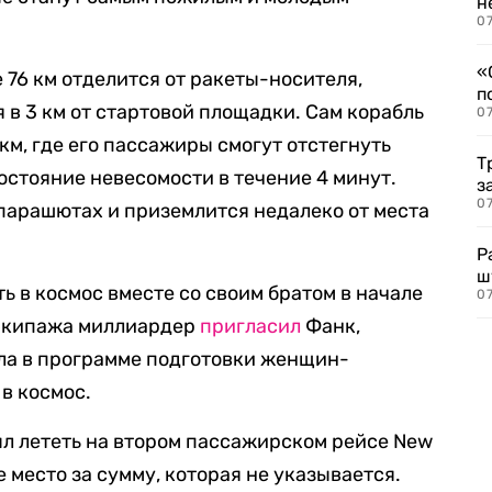
н
07
«
 76 км отделится от ракеты-носителя,
п
 в 3 км от стартовой площадки. Сам корабль
07
км, где его пассажиры смогут отстегнуть
Т
остояние невесомости в течение 4 минут.
з
07
 парашютах и приземлится недалеко от места
Р
ш
ь в космос вместе со своим братом в начале
07
 экипажа миллиардер
пригласил
Фанк,
ала в программе подготовки женщин-
 в космос.
л лететь на втором пассажирском рейсе New
е место за сумму, которая не указывается.