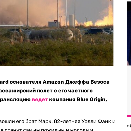
pard основателя Amazon Джеффа Безоса
ассажирский полет с его частного
 трансляцию
ведет
компания Blue Origin,
вошли его брат Марк, 82-летняя Уолли Фанк и
«
ые станут самым пожилым и молодым