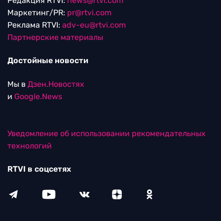
Редакция RTVI:
news@rtvi.com
Маркетинг/PR:
pr@rtvi.com
Реклама RTVI:
adv-eu@rtvi.com
Партнерские материалы
Достойные новости
Мы в
Дзен.Новостях
и
Google.News
Уведомление об использовании рекомендательных
технологий
RTVI в соцсетях