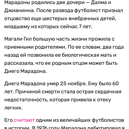
Марадоны родились две дочери — Далма и
Джианинна. После развода футболист признал
отцовство еще шестерых внебрачных детей,
младшему из которых сейчас 7 лет.
Магали Гил большую часть жизни прожила с
приемными родителями. По ее словам, два года
назад ей позвонила ее биологическая мать и
рассказала, что ее родным отцом может быть
Диего Марадона.
Диего Марадона умер 25 ноября. Ему было 60
лет. Причиной смерти стала острая сердечная
недостаточность, которая привела к отеку
легких.
Его
считают
одним из величайших футболистов
в истории. В 1976 году Марадона дебютировал в