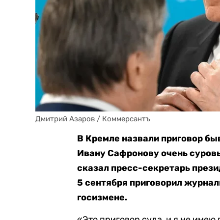
Дмитрий Азаров / Коммерсантъ
В Кремле назвали приговор б
Ивану Сафронову очень суровы
сказал пресс-секретарь прези
5 сентября приговорил журнали
госизмене.
«Это приговор суда, и я не имею