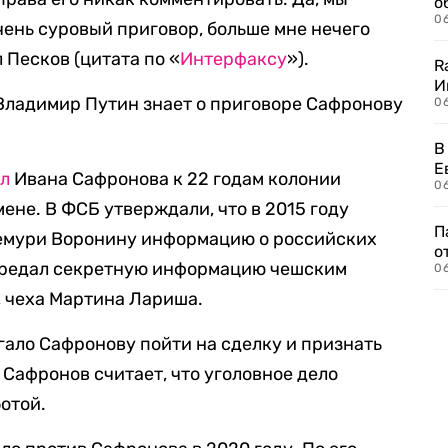
о
06
чень суровый приговор, больше мне нечего
 Песков (цитата по «
Интерфаксу
»).
R
И
 Владимир Путин знает о приговоре Сафронову
0
В
Е
ил
Ивана Сафронова к 22 годам колонии
06
мене. В ФСБ утверждали, что в 2015 году
П
емури Воронину информацию о российских
о
 передал секретную информацию чешским
06
, чеха Мартина Лариша.
гало Сафронову пойти на сделку и признать
. Сафронов считает, что уголовное дело
отой.