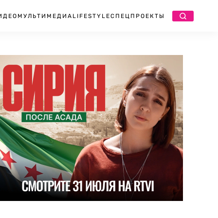
ИДЕО
МУЛЬТИМЕДИА
LIFESTYLE
СПЕЦПРОЕКТЫ