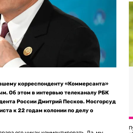
ывшему корреспонденту «Коммерсанта»
м. Об этом в интервью телеканалу РБК
дента России Дмитрий Песков. Мосгорсуд
ста к 22 годам колонии по делу о
П
 права его никак комментировать. Да, мы