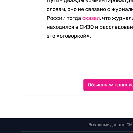
Путин дважды комментировал дел
словам, оно не связано с журна
России тогда
сказал
, что журнал
находился в СИЗО и расследован
это «оговоркой».
Объясняем происхо
Выходные данные СМ