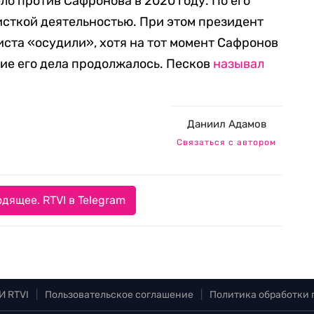
о против Сафронова в 2020 году. По его
листкой деятельностью. При этом президент
иста «осудили», хотя на тот момент Сафронов
ие его дела продолжалось. Песков
называл
Даниил Адамов
Связаться с автором
дящее. RTVI в Telegram
И RTVI
|
Пользовательское соглашение
|
Политика обработки