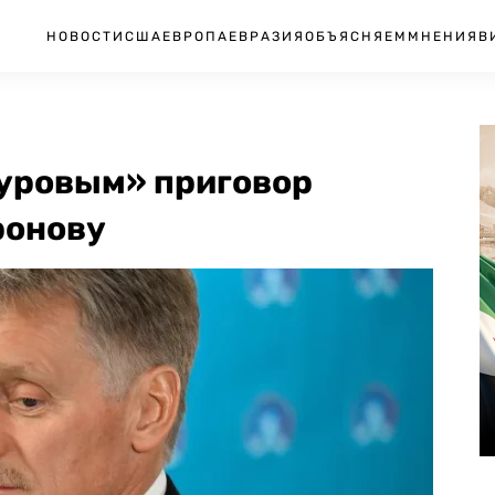
НОВОСТИ
США
ЕВРОПА
ЕВРАЗИЯ
ОБЪЯСНЯЕМ
МНЕНИЯ
В
суровым» приговор
ронову