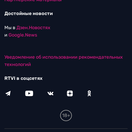
Достойные новости
Мы в
Дзен.Новостях
и
Google.News
Уведомление об использовании рекомендательных
технологий
RTVI в соцсетях
18+