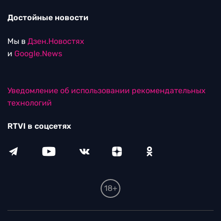
Достойные новости
Мы в
Дзен.Новостях
и
Google.News
Уведомление об использовании рекомендательных
технологий
RTVI в соцсетях
18+