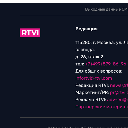
Выходные данные СМ
Редакция
115280, г. Москва, ул. 
слобода,
д. 26, этаж 2
тел:
+7 (499) 579-86-96
Для общих вопросов:
Infortvi@rtvi.com
Редакция RTVI:
news@rt
Маркетинг/PR:
pr@rtvi
Реклама RTVI:
adv-eu@r
Партнерские материа