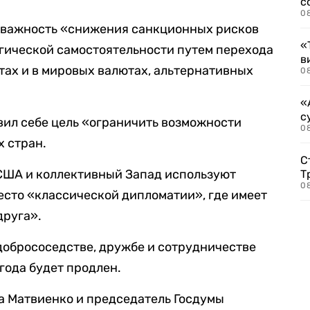
с
0
л важность «снижения санкционных рисков
«
гической самостоятельности путем перехода
в
тах и в мировых валютах, альтернативных
0
«
с
вил себе цель «ограничить возможности
08
х стран.
С
 США и коллективный Запад используют
Т
08
сто «классической дипломатии», где имеет
друга».
 добрососедстве, дружбе и сотрудничестве
года будет продлен.
а Матвиенко и председатель Госдумы