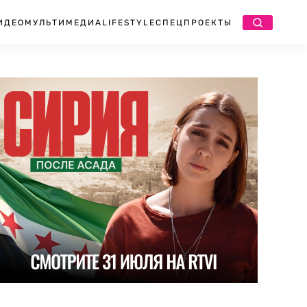
ИДЕО
МУЛЬТИМЕДИА
LIFESTYLE
СПЕЦПРОЕКТЫ