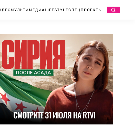
ИДЕО
МУЛЬТИМЕДИА
LIFESTYLE
СПЕЦПРОЕКТЫ