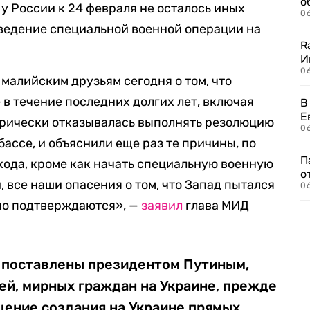
о
о у России к 24 февраля не осталось иных
06
оведение специальной военной операции на
R
И
0
алийским друзьям сегодня о том, что
 в течение последних долгих лет, включая
В
Е
горически отказывалась выполнять резолюцию
06
ассе, и объяснили еще раз те причины, по
П
хода, кроме как начать специальную военную
о
, все наши опасения о том, что Запад пытался
06
тно подтверждаются», —
заявил
глава МИД
и поставлены президентом Путиным,
ей, мирных граждан на Украине, прежде
щение создания на Украине прямых