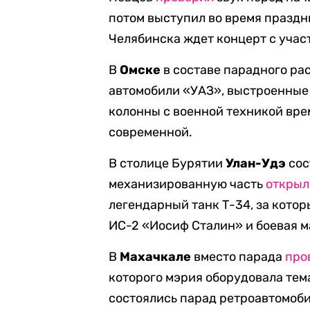
потом выступил во время празд
Челябинска ждет концерт с учас
В
Омске
в составе парадного р
автомобили «УАЗ», выстроенные 
колонны с военной техникой вре
современной.
В столице Бурятии
Улан-Удэ
сос
механизированную часть
открыл
легендарный танк Т-34, за кото
ИС-2 «Иосиф Сталин» и боевая 
В
Махачкале
вместо парада
про
которого мэрия оборудовала те
состоялись парад ретроавтомоб