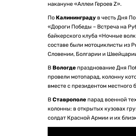
накануне «Аллеи Героев Z».
По
Калининграду
в честь Дня 
«Дороги Победы – Встреча на Ру
байкерского клуба «Ночные волк
составе были мотоциклисты из Ро
Словении, Болгарии и Швейцари
В
Вологде
празднование Дня По
провели мотопарад, колонну кот
вместе с президентом местного 
В
Ставрополе
парад военной те
колонны: в открытых кузовах гр
солдат Красной Армии и их близ