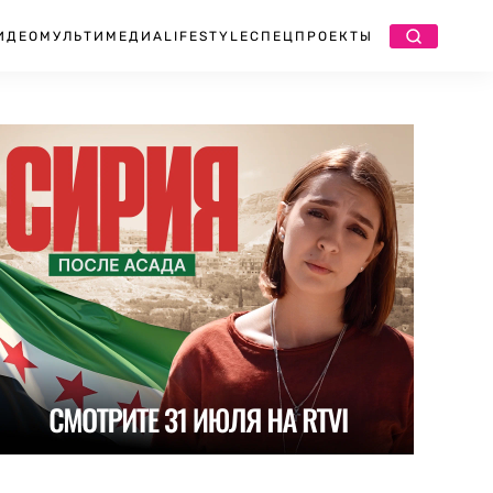
ИДЕО
МУЛЬТИМЕДИА
LIFESTYLE
СПЕЦПРОЕКТЫ