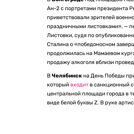
Ан-2 с портретами президента Р
приветствовали зрителей военно
праздничными листовками», — п
Листовки, судя по опубликован
Сталина о «победоносном завер
продолжилась на Мамаевом курга
продажу алкоголя вблизи прове
В
Челябинск
на День Победы пр
который
входит
в санкционный с
центральной площади города в т
виде белой буквы Z. В руке артис