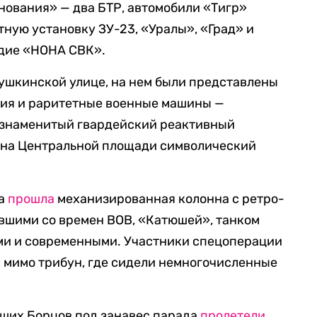
нования» — два БТР, автомобили «Тигр»
ную установку ЗУ-23, «Уралы», «Град» и
дие «НОНА СВК».
ушкинской улице, на нем были представлены
ия и раритетные военные машины —
и знаменитый гвардейский реактивный
 на Центральной площади символический
да
прошла
механизированная колонна с ретро-
евшими со времен ВОВ, «Катюшей», танком
ми и современными. Участники спецоперации
 мимо трибун, где сидели немногочисленные
ших Борцов под занавес парада
пролетели