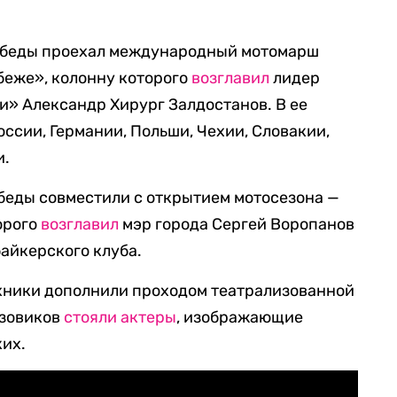
Победы проехал международный мотомарш
беже», колонну которого
возглавил
лидер
и» Александр Хирург Залдостанов. В ее
ссии, Германии, Польши, Чехии, Словакии,
и.
беды совместили с открытием мотосезона —
орого
возглавил
мэр города Сергей Воропанов
байкерского клуба.
хники дополнили проходом театрализованной
узовиков
стояли актеры
, изображающие
ких.