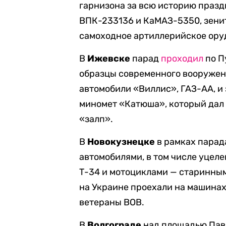
гарнизона за всю историю празд
ВПК-233136 и КаМАЗ-5350, зенит
самоходное артиллерийское ору
В
Ижевске
парад
проходил
по П
образцы современного вооружен
автомобили «Виллис», ГАЗ-АА, 
миномет «Катюша», который дал
«залп».
В
Новокузнецке
в рамках пара
автомобилями, в том числе уцел
Т-34 и мотоциклами — старинны
на Украине проехали на машинах
ветераны ВОВ.
В
Волгограде
над площадью Пав