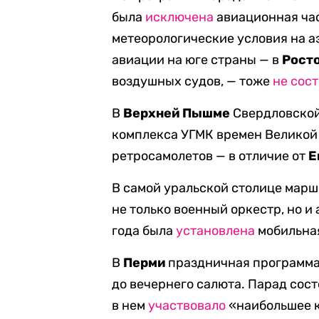
была
исключена
авиационная час
метеорологические условия на а
авиации на юге страны — в
Рост
воздушных судов, — тоже
не сос
В
Верхней Пышме
Свердловской
комплекса УГМК времен Великой
ретросамолетов — в отличие от
Е
В самой уральской столице мар
не только военный оркестр, но и
года была
установлена
мобильная
В
Перми
праздничная программа 
до вечернего салюта. Парад сост
в нем
участвовало
«наибольшее к