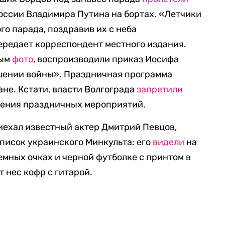
оссии Владимира Путина на бортах. «Летчики
го парада, поздравив их с неба
ередает корреспондент местного издания.
ным
фото
, воспроизводили приказ Иосифа
шении войны». Праздничная программа
не. Кстати, власти Волгограда
запретили
дения праздничных мероприятий.
иехал известный актер Дмитрий Певцов,
писок украинского Минкульта: его
видели
на
емных очках и черной футболке с принтом в
т нес кофр с гитарой.