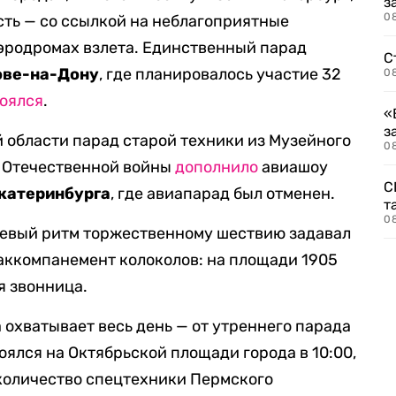
з
08
ть — со ссылкой на неблагоприятные
эродромах взлета. Единственный парад
С
ове-на-Дону
, где планировалось участие 32
08
тоялся
.
«
з
 области парад старой техники из Музейного
08
 Отечественной войны
дополнило
авиашоу
С
катеринбурга
, где авиапарад был отменен.
т
0
шевый ритм торжественному шествию задавал
 аккомпанемент колоколов: на площади 1905
 звонница.
охватывает весь день — от утреннего парада
оялся на Октябрьской площади города в 10:00,
оличество спецтехники Пермского