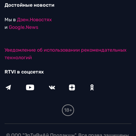
Достойные новости
Мы в
Дзен.Новостях
и
Google.News
Уведомление об использовании рекомендательных
технологий
RTVI в соцсетях
18+
© ООО "ЭрТиВиАй Продакшн". Все права защищены.