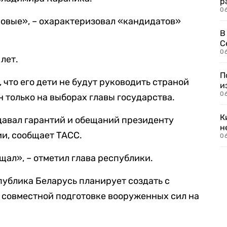
р
06
ковые», – охарактеризовал «кандидатов»
В
С
06
 лет.
П
что его дети не будут руководить страной
и
06
н только на выборах главы государства.
К
 давал гарантий и обещаний президенту
н
и, сообщает ТАСС.
06
щал», – отметил глава республики.
публика Беларусь планирует создать с
 совместной подготовке вооруженных сил на