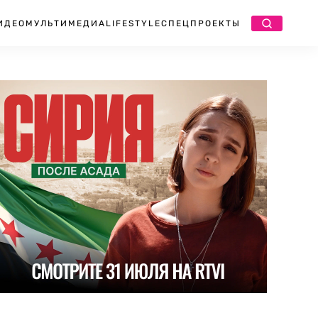
ИДЕО
МУЛЬТИМЕДИА
LIFESTYLE
СПЕЦПРОЕКТЫ