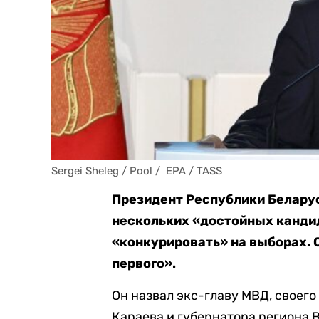
Sergei Sheleg / Pool /  EPA / TASS
Президент Республики Белару
нескольких «достойных кандид
«конкурировать» на выборах. 
первого».
Он назвал экс-главу МВД, своег
Караева и губернатора региона 