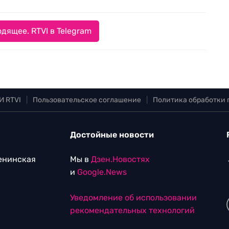
дящее. RTVI в Telegram
И RTVI
|
Пользовательское соглашение
|
Политика обработки
Достойные новости
Ленинская
Мы в
Дзен.Новостях
и
Google.News
Уведомление об использовании
рекомендательных технологий