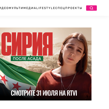
ИДЕО
МУЛЬТИМЕДИА
LIFESTYLE
СПЕЦПРОЕКТЫ