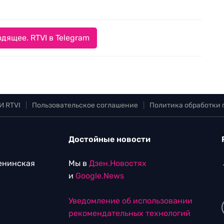
дящее. RTVI в Telegram
И RTVI
|
Пользовательское соглашение
|
Политика обработки
Достойные новости
Ленинская
Мы в
Дзен.Новостях
и
Google.News
Уведомление об использовании
рекомендательных технологий