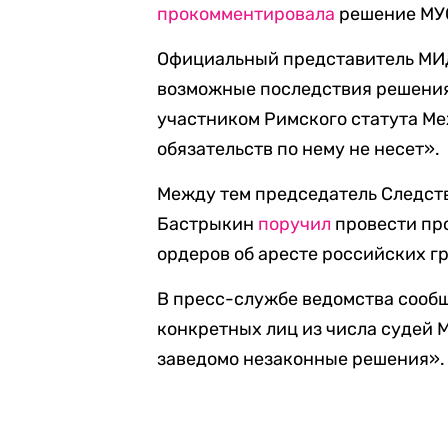
прокомментировала
решение МУС
Официальный представитель МИД
возможные последствия решения 
участником Римского статута Ме
обязательств по нему не несет».
Между тем председатель Следст
Бастрыкин
поручил
провести про
ордеров об аресте российских г
В пресс-службе ведомства сообщ
конкретных лиц из числа судей
заведомо незаконные решения».