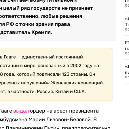
п
0
и целый ряд государств не признает
соответственно, любые решения
«
ля РФ с точки зрения права
Т
06
дставитель Кремля.
F
н
06
в Гааге — единственный постоянный
стиции в мире, основанный в 2002 году на
«
в
8 года, который подписали 123 страны. Он
06
ерьезных нарушений» Женевских конвенций.
ят, в частности, Россия, Китай и США.
 Гааге
выдал
ордер на арест президента
омбудсмена Марии Львовой-Беловой. В
мир Владимирович Путин, предположительно,