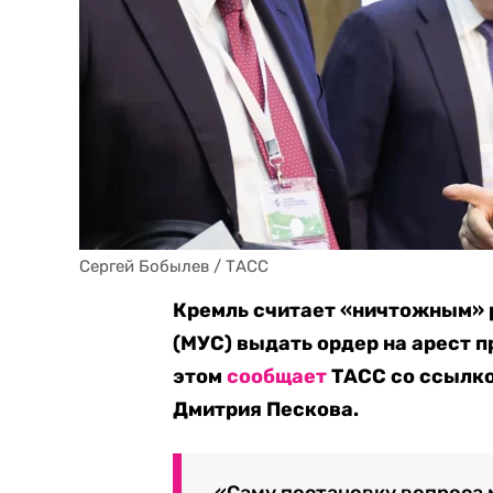
Сергей Бобылев / ТАСС
Кремль считает «ничтожным» 
(МУС) выдать ордер на арест 
этом
сообщает
ТАСС со ссылко
Дмитрия Пескова.
«Саму постановку вопроса 