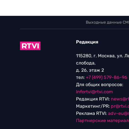
Выходные данные СМ
Редакция
115280, г. Москва, ул. 
слобода,
д. 26, этаж 2
тел:
+7 (499) 579-86-96
Для общих вопросов:
Infortvi@rtvi.com
Редакция RTVI:
news@rt
Маркетинг/PR:
pr@rtvi
Реклама RTVI:
adv-eu@r
Партнерские материа