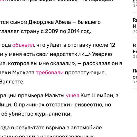
о
06
R
яется сыном Джорджа Абела — бывшего
И
лавлял страну с 2009 по 2014 год.
0
 года
объявил
, что уйдет в отставку после 12
В
Е
 и у меня есть свои недостатки <…> Уверяю
06
рие, которое вы мне оказали», — рассказал он в
П
авки Муската
требовали
протестующие,
о
Валлетте.
06
страции премьера Мальты
ушел
Кит Шембри, а
ици. О причинах отставки неизвестно, но
 об убийстве журналистки.
года в результате взрыва в автомобиле.
рупцию среди высокопоставленных