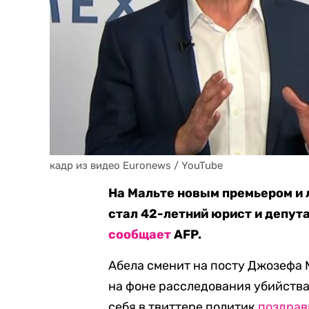
кадр из видео Euronews / YouTube
На Мальте новым премьером и
стал 42-летний юрист и депута
сообщает
AFP.
Абела сменит на посту Джозефа 
на фоне расследования убийств
себя в твиттере политик
поздрав