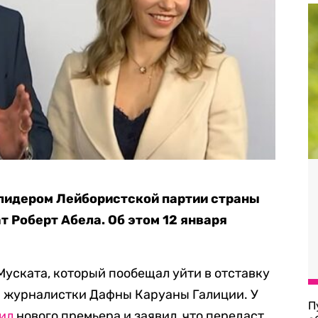
 лидером Лейбористской партии страны
т Роберт Абела. Об этом 12 января
Муската, который пообещал уйти в отставку
а журналистки Дафны Каруаны Галиции. У
П
ил
нового премьера и заявил, что передаст