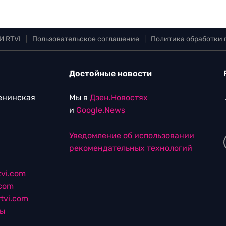
И RTVI
|
Пользовательское соглашение
|
Политика обработки
Достойные новости
Ленинская
Мы в
Дзен.Новостях
и
Google.News
Уведомление об использовании
рекомендательных технологий
vi.com
.com
tvi.com
лы