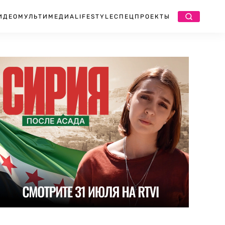
ИДЕО
МУЛЬТИМЕДИА
LIFESTYLE
СПЕЦПРОЕКТЫ