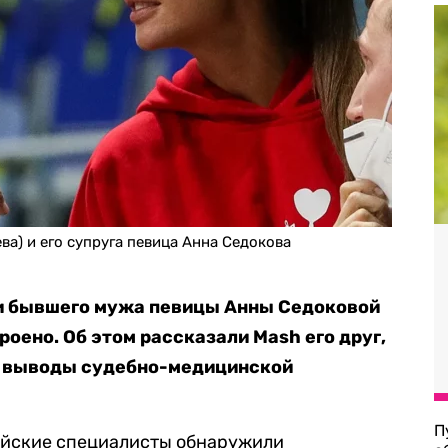
ва) и его супруга певица Анна Седокова
и бывшего мужа певицы Анны Седоковой
оено. Об этом рассказали Mash его друг,
е выводы судебно-медицинской
П
вийские специалисты обнаружили