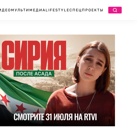
ИДЕО
МУЛЬТИМЕДИА
LIFESTYLE
СПЕЦПРОЕКТЫ