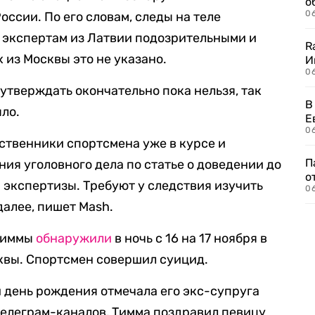
о
06
ссии. По его словам, следы на теле
 экспертам из Латвии подозрительными и
R
 из Москвы это не указано.
И
0
 утверждать окончательно пока нельзя, так
В
ыло.
Е
06
ственники спортсмена уже в курсе и
П
ия уголовного дела по статье о доведении до
о
 экспертизы. Требуют у следствия изучить
06
далее, пишет Mash.
 Тиммы
обнаружили
в ночь с 16 на 17 ноября в
квы. Спортсмен совершил суицид.
й день рождения отмечала его экс-супруга
телеграм-каналов, Тимма поздравил певицу