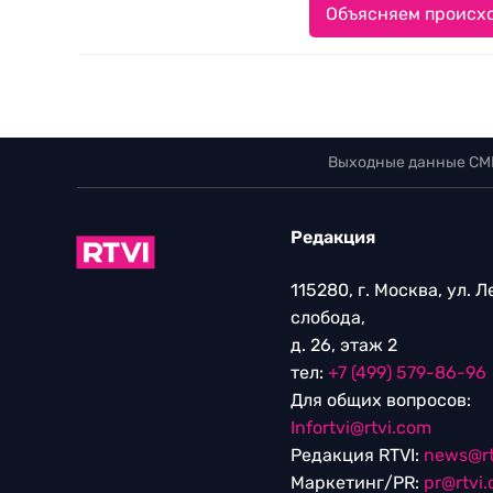
Объясняем происхо
Выходные данные СМ
Редакция
115280, г. Москва, ул. 
слобода,
д. 26, этаж 2
тел:
+7 (499) 579-86-96
Для общих вопросов:
Infortvi@rtvi.com
Редакция RTVI:
news@rt
Маркетинг/PR:
pr@rtvi