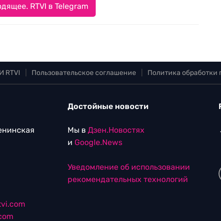
дящее. RTVI в Telegram
И RTVI
|
Пользовательское соглашение
|
Политика обработки
Достойные новости
Ленинская
Мы в
Дзен.Новостях
и
Google.News
Уведомление об использовании
рекомендательных технологий
vi.com
.com