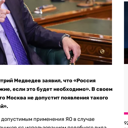
трий Медведев заявил, что «Россия
жие, если это будет необходимо». В своем
что Москва не допустит появления такого
й».
т допустимым применения ЯО в случае
9
зников «с использованием подобного вида