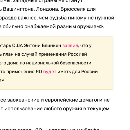
ины, западные страны не станут
ь Вашингтона, Лондона, Брюсселя для
ораздо важнее, чем судьба никому не нужной
е обильно снабжаемой разным оружием».
ретарь США Энтони Блинкен
заявил
, что у
ь план на случай применения Россией
ого дома по национальной безопасности
что применение ЯО
будет
иметь для России
я».
се заокеанские и европейские демагоги не
ят использование любого оружия в текущем