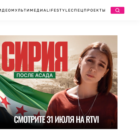
ИДЕО
МУЛЬТИМЕДИА
LIFESTYLE
СПЕЦПРОЕКТЫ