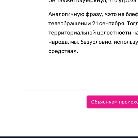
Он также подчеркнул, что угроза
Аналогичную фразу, «это не бле
телеобращении 21 сентября. Тогд
территориальной целостности на
народа, мы, безусловно, исполь
средства».
Объясняем происхо