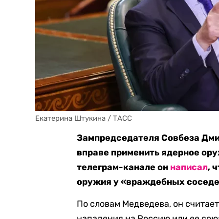
Екатерина Штукина / ТАСС
Зампредседателя Совбеза Дми
вправе применить ядерное ору
телеграм-канале он
написал
, 
оружия у «враждебных соседе
По словам Медведева, он считае
нападения на Россию или ее сою