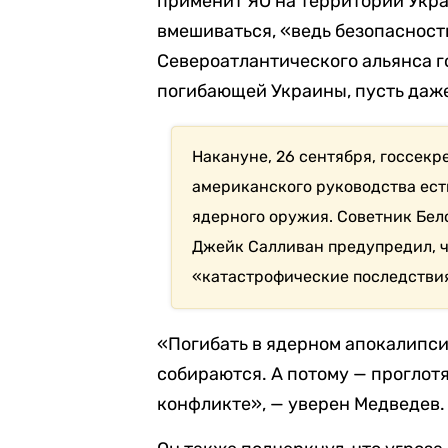
применит ЯО на территории Укра
вмешиваться, «ведь безопасност
Североатлантического альянса г
погибающей Украины, пусть даж
Накануне, 26 сентября, госсек
американского руководства ест
ядерного оружия. Советник Бел
Джейк Салливан предупредил, 
«катастрофические последстви
«Погибать в ядерном апокалипси
собираются. А потому — проглот
конфликте», — уверен Медведев.