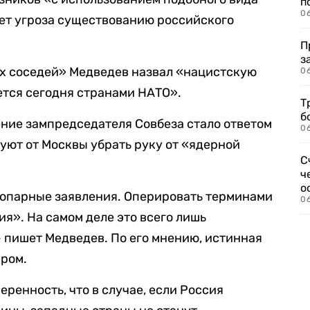
п
0
ет угроза существованию российского
П
з
х соседей» Медведев назвал «нацистскую
0
ется сегодня странами НАТО».
Т
б
ление зампредседателя Совбеза стало ответом
0
уют от Москвы убрать руку от «ядерной
С
ч
о
копарные заявления. Оперировать терминами
0
я». На самом деле это всего лишь
 пишет Медведев. По его мнению, истинная
иром.
еренность, что в случае, если Россия