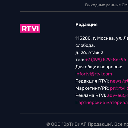
Выходные данные СМ
Редакция
115280, г. Москва, ул. 
слобода,
д. 26, этаж 2
тел:
+7 (499) 579-86-96
Для общих вопросов:
Infortvi@rtvi.com
Редакция RTVI:
news@rt
Маркетинг/PR:
pr@rtvi
Реклама RTVI:
adv-eu@r
Партнерские материа
© ООО "ЭрТиВиАй Продакшн". Все пр