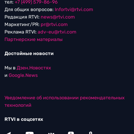
тел:
+7 (499) 579-86-96
Для общих вопросов:
Infortvi@rtvi.com
Редакция RTVI:
news@rtvi.com
Маркетинг/PR:
pr@rtvi.com
Реклама RTVI:
adv-eu@rtvi.com
Партнерские материалы
Достойные новости
Мы в
Дзен.Новостях
и
Google.News
Уведомление об использовании рекомендательных
технологий
RTVI в соцсетях