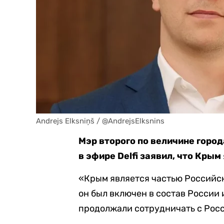
Andrejs Elksniņš / @AndrejsElksnins
Мэр второго по величине горо
в эфире Delfi заявил, что Кры
«Крым является частью Российск
он был включен в состав России и
продолжали сотрудничать с Росс