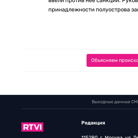
ввели против нее санкции. Руко
принадлежности полуострова з
Объясняем происхо
Выходные данные СМ
Редакция
115280, г. Москва, ул. 