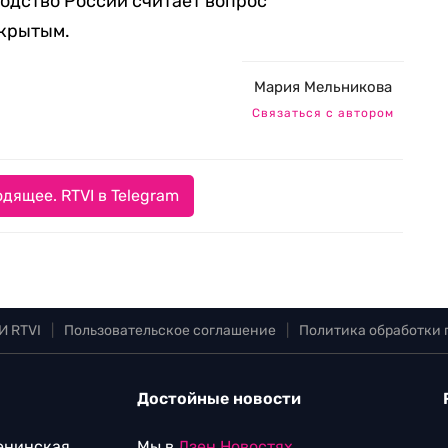
водство России считает вопрос
акрытым.
Мария Мельникова
Связаться с автором
дящее. RTVI в Telegram
И RTVI
|
Пользовательское соглашение
|
Политика обработки
Достойные новости
Ленинская
Мы в
Дзен.Новостях