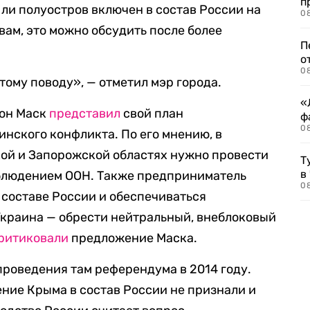
п
 ли полуостров включен в состав России на
08
вам, это можно обсудить после более
П
о
08
этому поводу», — отметил мэр города.
«
лон Маск
представил
свой план
ф
0
нского конфликта. По его мнению, в
кой и Запорожской областях нужно провести
Т
в
блюдением ООН. Также предприниматель
08
 составе России и обеспечиваться
Украина — обрести нейтральный, внеблоковый
ритиковали
предложение Маска.
проведения там референдума в 2014 году.
ние Крыма в состав России не признали и