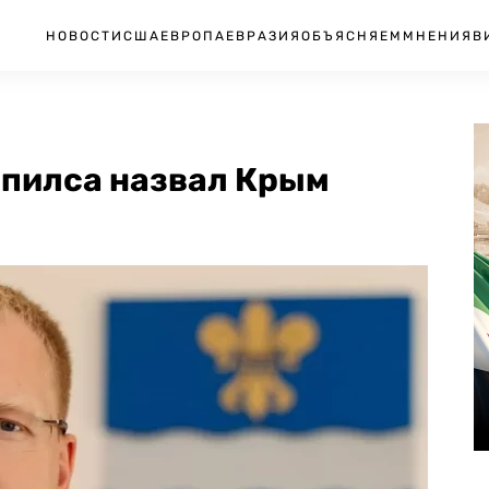
НОВОСТИ
США
ЕВРОПА
ЕВРАЗИЯ
ОБЪЯСНЯЕМ
МНЕНИЯ
В
впилса назвал Крым