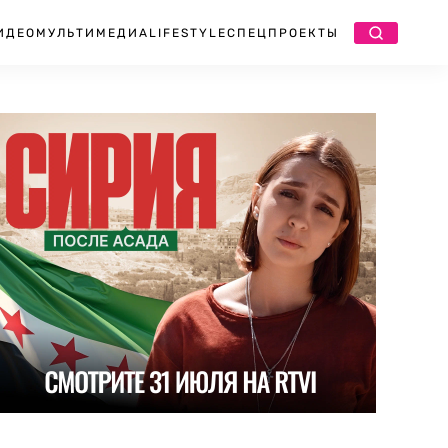
ИДЕО
МУЛЬТИМЕДИА
LIFESTYLE
СПЕЦПРОЕКТЫ