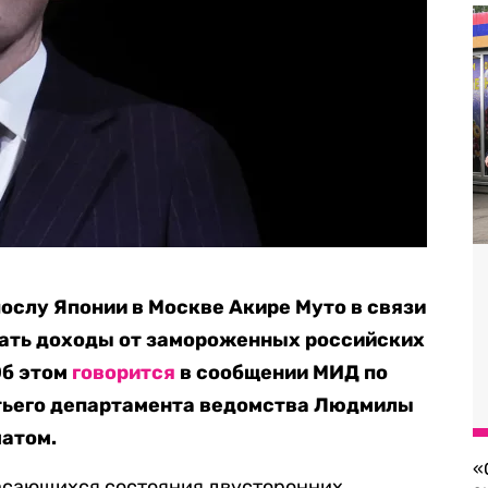
ослу Японии в Москве Акире Муто в связи
вать доходы от замороженных российских
Об этом
говорится
в сообщении МИД по
етьего департамента ведомства Людмилы
матом.
«
касающихся состояния двусторонних