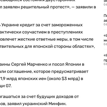
э
06
л заявлен решительный протест», — заявили в
П
а
 Украине кредит за счет замороженных
06
актически соучастием в преступлениях
«
овлечет жесткие ответные меры, в том числе
м
06
твительных для японской стороны областях»,
«
п
аины Сергей Марченко и посол Японии в
06
али соглашение, которое предусматривает
1,9 млрд японских иен (около $3 млрд) в
щи G7.
огашаться за счет будущих доходов от
ов, заявил украинский Минфин.