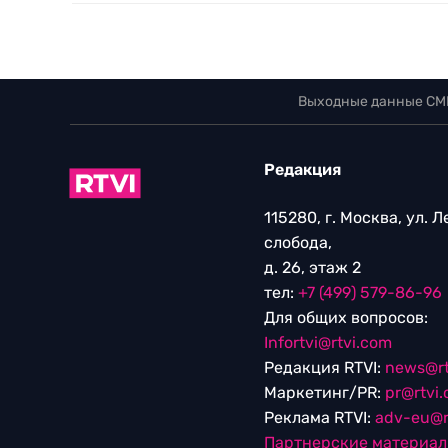
Выходные данные СМ
Редакция
115280, г. Москва, ул. 
слобода,
д. 26, этаж 2
тел:
+7 (499) 579-86-96
Для общих вопросов:
Infortvi@rtvi.com
Редакция RTVI:
news@rt
Маркетинг/PR:
pr@rtvi
Реклама RTVI:
adv-eu@r
Партнерские материа