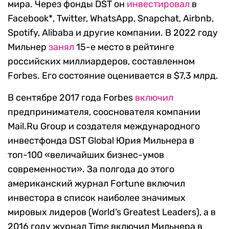
мира. Через фонды DST он
инвестировал
в
Facebook*, Twitter, WhatsApp, Snapchat, Airbnb,
Spotify, Alibaba и другие компании. В 2022 году
Мильнер
занял
15-е место в рейтинге
российских миллиардеров, составленном
Forbes. Его состояние оценивается в $7,3 млрд.
В сентябре 2017 года Forbes
включил
предпринимателя, сооснователя компании
Mail.Ru Group и создателя международного
инвестфонда DST Global Юрия Мильнера в
топ-100 «величайших бизнес-умов
современности». За полгода до этого
американский журнал Fortune включил
инвестора в список наиболее значимых
мировых лидеров (World’s Greatest Leaders), а в
2016 году журнал Time включил Мильнера в