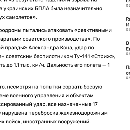
о
06
в украинских БПЛА была незначительно
ух самолетов».
R
И
эродромы пытались атаковать «реактивными
0
аратами советского производства». По
В
й правды» Александра Коца, удар по
Е
06
ен советским беспилотником Ту-141 «Стриж»,
 до 1,1 тыс. км/ч. Дальность его полета — 1
П
о
06
то, несмотря на попытки сорвать боевую
теме военного управления и объектам
сированный удар, все назначенные 17
те нарушена переброска железнодорожным
их войск, иностранных вооружений.