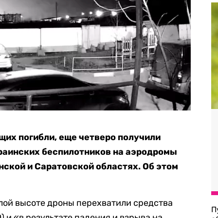
их погибли, еще четверо получили
краинских беспилотников на аэродромы
нской и Саратовской областях. Об этом
алой высоте дроны перехватили средства
П
 и «в результате падения и взрыва на