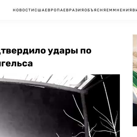
НОВОСТИ
США
ЕВРОПА
ЕВРАЗИЯ
ОБЪЯСНЯЕМ
МНЕНИЯ
В
твердило удары по
нгельса