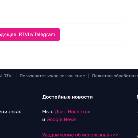
дящее. RTVI в Telegram
И RTVI
|
Пользовательское соглашение
|
Политика обработки
Достойные новости
Ленинская
Мы в
Дзен.Новостях
и
Google.News
Уведомление об использовании