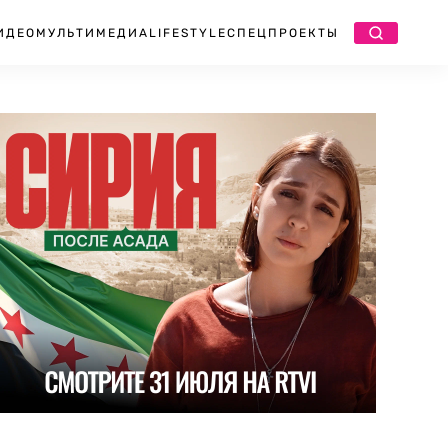
ИДЕО
МУЛЬТИМЕДИА
LIFESTYLE
СПЕЦПРОЕКТЫ