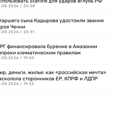
спользовать Starlink для ударов вглубь РФ
7.08.2026 / 20:58
таршего сына Кадырова удостоили звания
ероя Чечни
.08.2026 / 20:31
РГ финансировала бурение в Амазонии
опреки климатическим правилам
.08.2026 / 19:50
ир, деньги, жилье: как «российская мечта»
асколола сторонников ЕР, КПРФ и ЛДПР
.08.2026 / 19:33