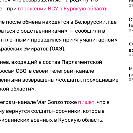
и
0
лен при
вторжении ВСУ в Курскую область
.
С
 после обмена находятся в Белоруссии, где
Г
аться с родственниками», — сообщили в
07
ен пленными проводился при «гуманитарном»
Ф
рабских Эмиратов (ОАЭ).
в
07
иев, входящий в состав Парламентской
М
осам СВО, в своем телеграм-канале
р
 пленными возвращены «солдаты, проходившие
07
кой области».
леграм-канале War Gonzo тоже
пишет
, что в
ину вернутся солдаты-срочники, которые
 украинских военных в Курскую область.