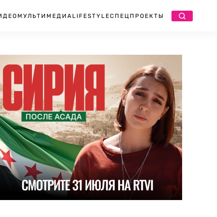
ИДЕО
МУЛЬТИМЕДИА
LIFESTYLE
СПЕЦПРОЕКТЫ