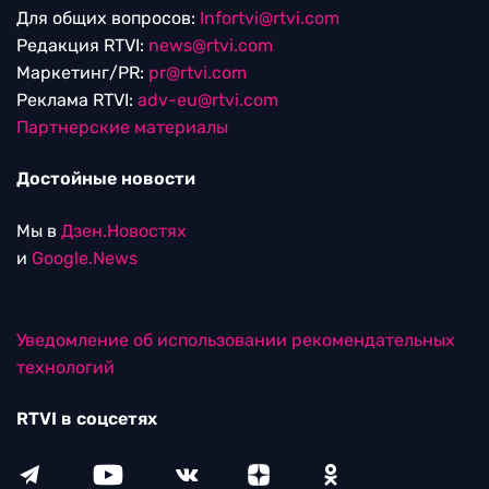
Для общих вопросов:
Infortvi@rtvi.com
Редакция RTVI:
news@rtvi.com
Маркетинг/PR:
pr@rtvi.com
Реклама RTVI:
adv-eu@rtvi.com
Партнерские материалы
Достойные новости
Мы в
Дзен.Новостях
и
Google.News
Уведомление об использовании рекомендательных
технологий
RTVI в соцсетях