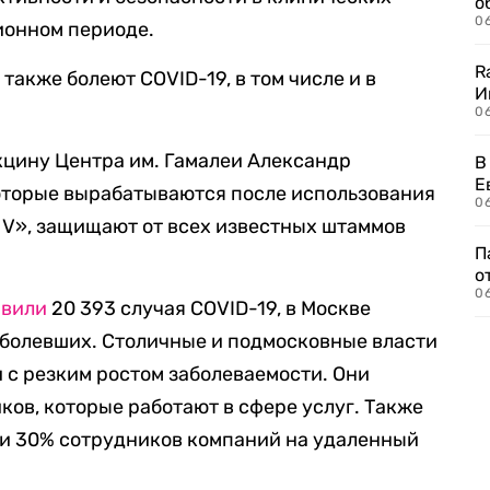
о
06
ионном периоде.
R
также болеют COVID-19, в том числе и в
И
0
кцину Центра им. Гамалеи Александр
В
Е
 которые вырабатываются после использования
06
 V», защищают от всех известных штаммов
П
о
06
явили
20 393 случая COVID-19, в Москве
аболевших. Столичные и подмосковные власти
и с резким ростом заболеваемости. Они
ков, которые работают в сфере услуг. Также
и 30% сотрудников компаний на удаленный