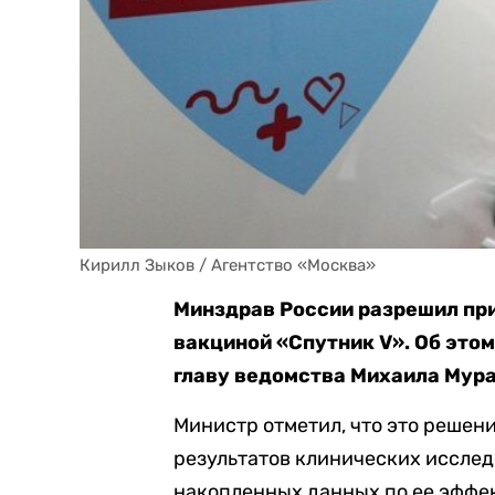
Кирилл Зыков / Агентство «Москва»
Минздрав России разрешил пр
вакциной «Спутник V». Об это
главу ведомства Михаила Мур
Министр отметил, что это решен
результатов клинических исслед
накопленных данных по ее эффе