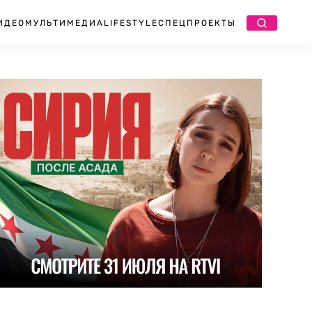
ИДЕО
МУЛЬТИМЕДИА
LIFESTYLE
СПЕЦПРОЕКТЫ