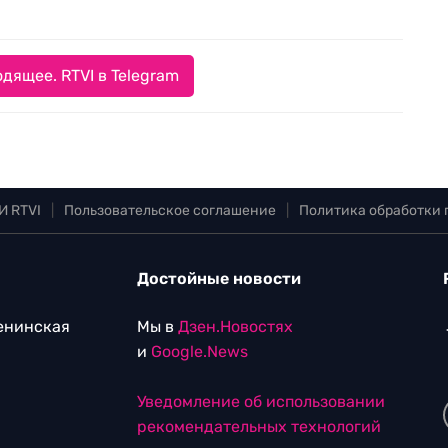
дящее. RTVI в Telegram
И RTVI
|
Пользовательское соглашение
|
Политика обработки
Достойные новости
Ленинская
Мы в
Дзен.Новостях
и
Google.News
Уведомление об использовании
рекомендательных технологий