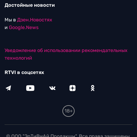
Достойные новости
Мы в
Дзен.Новостях
и
Google.News
Уведомление об использовании рекомендательных
технологий
RTVI в соцсетях
18+
© ООО "ЭрТиВиАй Продакшн". Все права защищены.