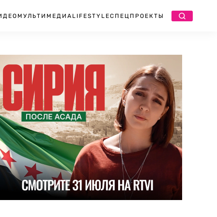
ИДЕО
МУЛЬТИМЕДИА
LIFESTYLE
СПЕЦПРОЕКТЫ