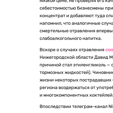
низкой цене, не проверяя его кач
себестоимостью бизнесмены при
концентрат и добавляют туда спи
напомнил, что аналогичные случа
смертельные отравления впервы
слабоалкогольного напитка.
Вскоре о случаях отравления
со
Нижегородской области Давид Ме
причиной стал этиленгликоль —
тормозных жидкостей). Чиновник 
жизни некоторых пострадавших 
региона воздержаться от употре
и многокомпонентных коктейлей
Впоследствии телеграм-канал N