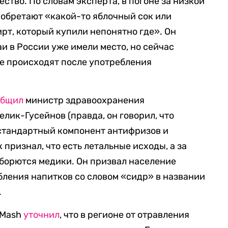
ество. По словам эксперта, в погоне за низкой
обретают «какой-то яблочный сок или
рт, который купили непонятно где». Он
и в России уже имели место, но сейчас
е происходят после употребления
общил
министр здравоохранения
лик-Гусейнов (правда, он говорил, что
 стандартный компонент антифризов и
признал, что есть летальные исходы, а за
борются медики. Он призвал население
бления напитков со словом «сидр» в названии
.
iMash
уточнил
, что в регионе от отравления