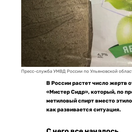
В России растет число жертв 
«Мистер Сидр», который, по 
метиловый спирт вместо этилов
как развивается ситуация.
С чего все началось