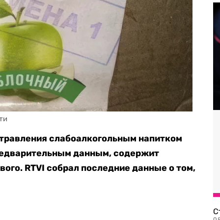
отравления слабоалкогольным напитком
предварительным данным, содержит
ого. RTVI собрал последние данные о том,
С
08