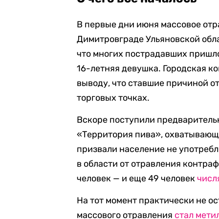
В первые дни июня массовое от
Димитровграде Ульяновской обла
что многих пострадавших пришло
16-летняя девушка. Городская к
выводу, что ставшие причиной о
торговых точках.
Вскоре поступили предварительн
«Территория пива», охватывающе
призвали население не употребл
в области от отравления контра
человек — и еще 49 человек
числ
На тот момент практически не ос
массового отравления
стал мети