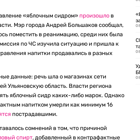
«
равление «яблочным сидром»
произошло
в
з
сти. Мэр города Андрей Большаков сообщал,
08
сь поместить в реанимацию, среди них была
С
омиссия по ЧС изучила ситуацию и пришла к
т
0
травления напитки продавались в разных
У
Б
ые данные: речь шла о магазинах сети
0
й Ульяновскую область. Власти региона
ять яблочный сидр каких-либо марок. Однако
фактным напитком умерли как минимум 16
ятся
пострадавшими.
тавалось сомнений в том, что причиной
ловый спирт
, добавленный в контрафактные