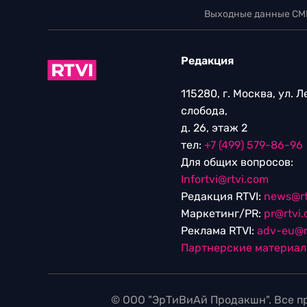
Выходные данные СМ
Редакция
115280, г. Москва, ул. 
слобода,
д. 26, этаж 2
тел:
+7 (499) 579-86-96
Для общих вопросов:
Infortvi@rtvi.com
Редакция RTVI:
news@rt
Маркетинг/PR:
pr@rtvi
Реклама RTVI:
adv-eu@r
Партнерские материа
© ООО "ЭрТиВиАй Продакшн". Все пр