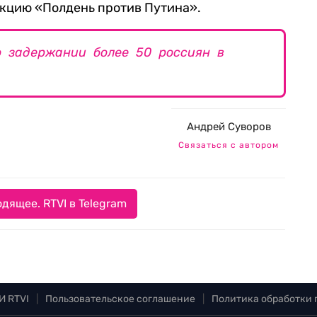
акцию «Полдень против Путина».
 задержании более 50 россиян в
Андрей Суворов
Связаться с автором
дящее. RTVI в Telegram
И RTVI
|
Пользовательское соглашение
|
Политика обработки