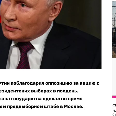
утин поблагодарил оппозицию за акцию с
езидентских выборах в полдень.
ава государства сделал во время
«
оем предвыборном штабе в Москве.
н
06