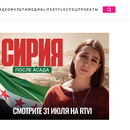
ИДЕО
МУЛЬТИМЕДИА
LIFESTYLE
СПЕЦПРОЕКТЫ