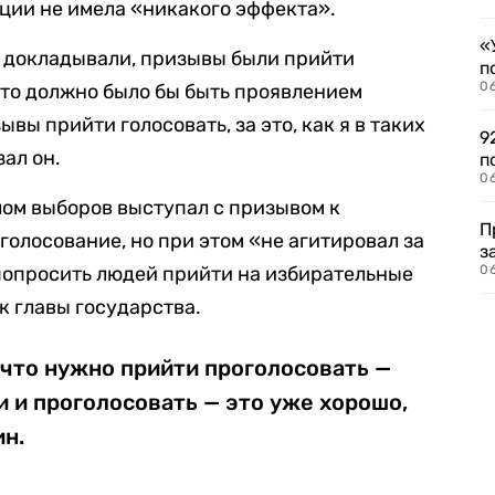
ции не имела «никакого эффекта».
«
е докладывали, призывы были прийти
п
0
 это должно было бы быть проявлением
вы прийти голосовать, за это, как я в таких
9
зал он.
п
0
лом выборов выступал с призывом к
П
голосование, но при этом «не агитировал за
з
 попросить людей прийти на избирательные
0
ак главы государства.
 что нужно прийти проголосовать —
и и проголосовать — это уже хорошо,
ин.