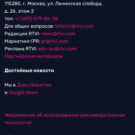
115280, г. Москва, ул. Ленинская слобода,
д. 26, этаж 2
тел:
+7 (499) 579-86-96
Для общих вопросов:
Infortvi@rtvi.com
Редакция RTVI:
news@rtvi.com
Маркетинг/PR:
pr@rtvi.com
Реклама RTVI:
adv-eu@rtvi.com
Партнерские материалы
Достойные новости
Мы в
Дзен.Новостях
и
Google.News
Уведомление об использовании рекомендательных
технологий