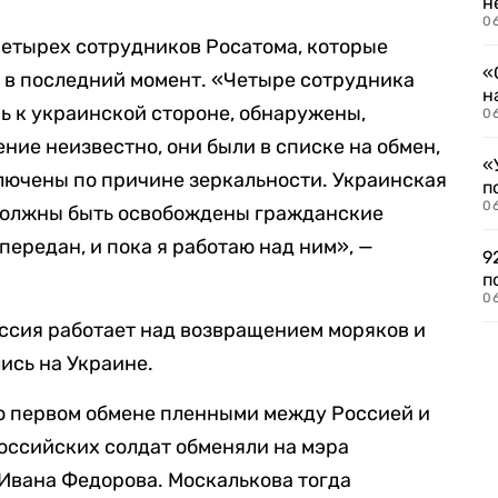
н
06
четырех сотрудников Росатома, которые
«
н в последний момент. «Четыре сотрудника
н
сь к украинской стороне, обнаружены,
06
ние неизвестно, они были в списке на обмен,
«
лючены по причине зеркальности. Украинская
п
0
 должны быть освобождены гражданские
передан, и пока я работаю над ним», —
9
п
0
оссия работает над возвращением моряков и
ись на Украине.
о первом обмене пленными между Россией и
российских солдат обменяли на мэра
Ивана Федорова. Москалькова тогда