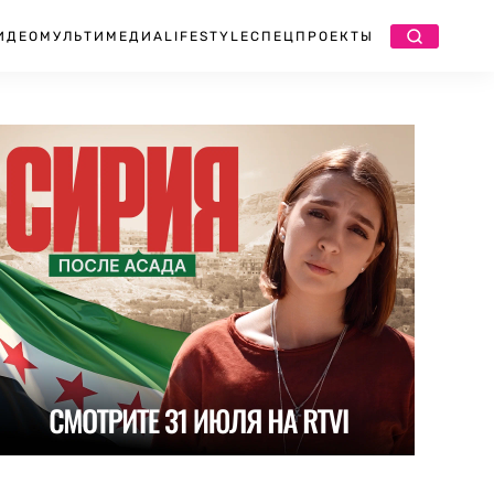
ИДЕО
МУЛЬТИМЕДИА
LIFESTYLE
СПЕЦПРОЕКТЫ