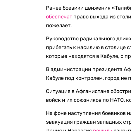
Ранее боевики движения «Талиба
обеспечат
право выхода из столи
пожелает.
Руководство радикального движ
прибегать к насилию в столице 
которые находятся в Кабуле, с п
В администрации президента Аф
Кабуле под контролем, город не
Ситуация в Афганистане обостр
войск и их союзников по НАТО, к
На фоне наступления боевиков н
эвакуация граждан западных стр
Дания и Норвегия
решили
закрыт