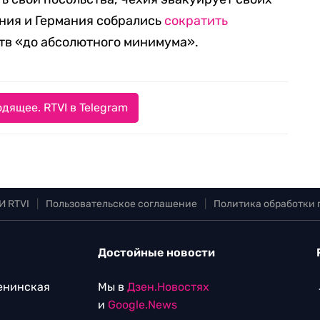
ния и Германия собрались
сократить
тв «до абсолютного минимума».
дящее. RTVI в Telegram
И RTVI
|
Пользовательское соглашение
|
Политика обработки
Достойные новости
Ленинская
Мы в
Дзен.Новостях
и
Google.News