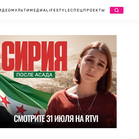
ИДЕО
МУЛЬТИМЕДИА
LIFESTYLE
СПЕЦПРОЕКТЫ