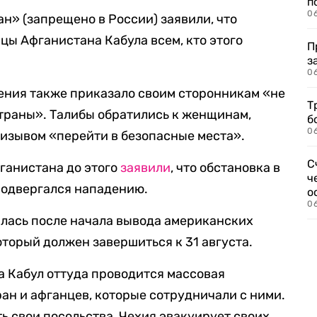
п
0
н» (запрещено в России) заявили, что
цы Афганистана Кабула всем, кто этого
П
з
0
ения также приказало своим сторонникам «не
Т
страны». Талибы обратились к женщинам,
б
0
ризывом «перейти в безопасные места».
С
ганистана до этого
заявили
, что обстановка в
ч
 подвергался нападению.
о
0
илась после начала вывода американских
оторый должен завершиться к 31 августа.
а Кабул оттуда проводится массовая
ан и афганцев, которые сотрудничали с ними.
ь свои посольства, Чехия эвакуирует своих