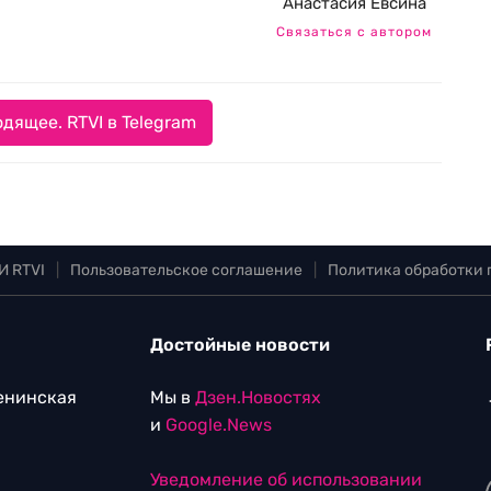
Анастасия Евсина
Связаться с автором
дящее. RTVI в Telegram
И RTVI
|
Пользовательское соглашение
|
Политика обработки
Достойные новости
Ленинская
Мы в
Дзен.Новостях
и
Google.News
Уведомление об использовании