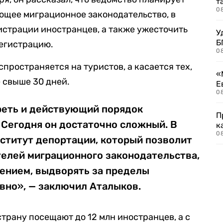
т
0
ющее миграционное законодательство, в
гистрации иностранцев, а также ужесточить
У
Б
регистрацию.
0
спространяется на туристов, а касается тех,
«
 свыше 30 дней.
Е
0
еть и действующий порядок
П
 Сегодня он достаточно сложный. В
к
0
ститут депортации, который позволит
телей миграционного законодательства,
шением, выдворять за пределы
вно», — заключил Аталыков.
 страну посещают до 12 млн иностранцев, а с