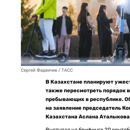
Сергей Фадеичев / ТАСС
В Казахстане планируют ужест
также пересмотреть порядок 
пребывающих в республике. О
на заявление председатель К
Казахстана Аслана Аталыкова
Выступая на брифинге 20 сентябр