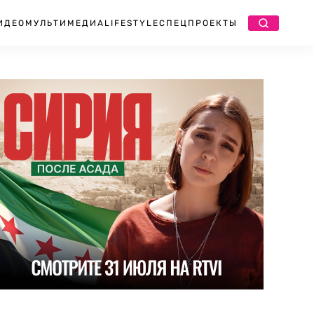
ИДЕО
МУЛЬТИМЕДИА
LIFESTYLE
СПЕЦПРОЕКТЫ