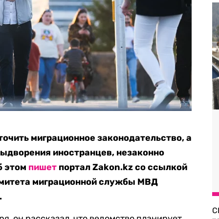
очить миграционное законодательство, а
выдворения иностранцев, незаконно
б этом
пишет
портал Zakon.kz со ссылкой
омитета миграционной службы МВД
.
С
я, он рассказал, что ведомство планирует