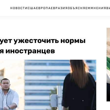
НОВОСТИ
США
ЕВРОПА
ЕВРАЗИЯ
ОБЪЯСНЯЕМ
МНЕНИЯ
В
ует ужесточить нормы
ля иностранцев