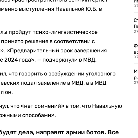
и
0
именно выступления Навальной Ю.Б. в
С
Г
алы пройдут психо-лингвистическое
07
 принято решение в соответствии с
Ф
м». «Предварительный срок завершения
в
07
е 2024 года», — подчеркнули в МВД.
М
ил, что говорить о возбуждении уголовного
р
евских подал заявление в МВД, а в МВД
07
л он.
ул, что «нет сомнений» в том, что Навальную
можными способами».
будят дела, направят армии ботов. Все