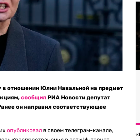
у в отношении Юлии Навальной на предмет
нкциям,
сообщил
РИА Новости депутат
Ранее он направил соответствующее
ких
опубликовал
в своем телеграм-канале,
«
алось «распространения в сети Интернет