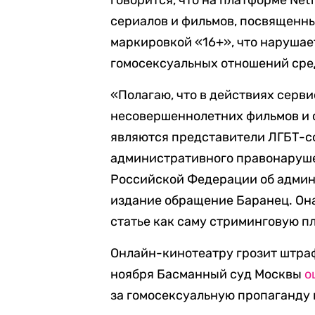
говорится, что на платформе Net
сериалов и фильмов, посвященны
маркировкой «16+», что нарушае
гомосексуальных отношений сре
«Полагаю, что в действиях серви
несовершеннолетних фильмов и с
являются представители ЛГБТ-с
административного правонарушен
Российской Федерации об админ
издание обращение Баранец. Она
статье как саму стриминговую пл
Онлайн-кинотеатру грозит штраф
ноября Басманный суд Москвы
о
за гомосексуальную пропаганду 