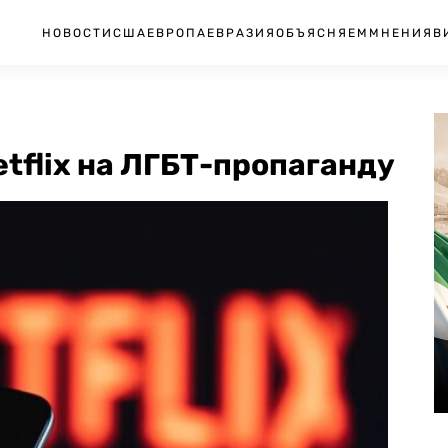
НОВОСТИ
США
ЕВРОПА
ЕВРАЗИЯ
ОБЪЯСНЯЕМ
МНЕНИЯ
В
tflix на ЛГБТ-пропаганду