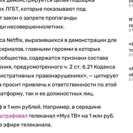
flix демонстрируется целая подборка
с
07
х ЛГБТ, которые показывают под
т закон о запрете пропаганды
N
п
ди несовершеннолетних.
07
са Netflix, выразившихся в демонстрации для
«
ериалов, главными героями в которых
т
07
ообщества, содержатся признаки состава
ия, предусмотренного ч. 2 ст. 6.21 Кодекса
«
о
истративных правонарушениях», — цитирует
07
 просит привлечь к ответственности по этой
атформу, так и ее должностных лиц.
 в 1 млн рублей. Например, в середине
штрафовал
телеканал «Муз ТВ» на 1 млн руб.
в эфире телеканала.