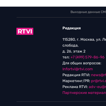
Выходные данные СМ
Редакция
115280, г. Москва, ул. 
слобода,
д. 26, этаж 2
тел:
+7 (499) 579-86-96
Для общих вопросов:
Infortvi@rtvi.com
Редакция RTVI:
news@rt
Маркетинг/PR:
pr@rtvi
Реклама RTVI:
adv-eu@r
Партнерские материа