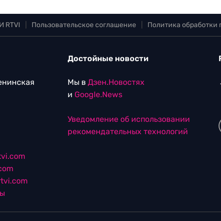
И RTVI
|
Пользовательское соглашение
|
Политика обработки
Достойные новости
Ленинская
Мы в
Дзен.Новостях
и
Google.News
Уведомление об использовании
рекомендательных технологий
vi.com
.com
tvi.com
лы