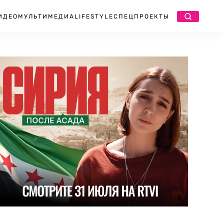
ИДЕО
МУЛЬТИМЕДИА
LIFESTYLE
СПЕЦПРОЕКТЫ