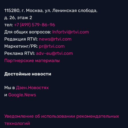
115280, г. Москва, ул. Ленинская слобода,
д. 26, этаж 2
тел:
+7 (499) 579-86-96
Для общих вопросов:
Infortvi@rtvi.com
Редакция RTVI:
news@rtvi.com
Маркетинг/PR:
pr@rtvi.com
Реклама RTVI:
adv-eu@rtvi.com
Партнерские материалы
Достойные новости
Мы в
Дзен.Новостях
и
Google.News
Уведомление об использовании рекомендательных
технологий