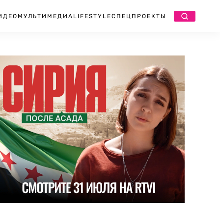
ИДЕО
МУЛЬТИМЕДИА
LIFESTYLE
СПЕЦПРОЕКТЫ