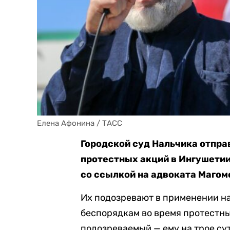
Елена Афонина / ТАСС
Городской суд Нальчика отпра
протестных акций в Ингушетии
со ссылкой на адвоката Магом
Их подозревают в применении на
беспорядкам во время протестны
подозреваемый — ему на трое су