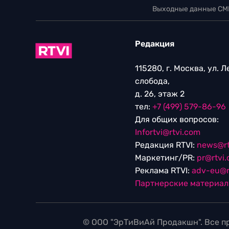
Выходные данные СМ
Редакция
115280, г. Москва, ул. 
слобода,
д. 26, этаж 2
тел:
+7 (499) 579-86-96
Для общих вопросов:
Infortvi@rtvi.com
Редакция RTVI:
news@rt
Маркетинг/PR:
pr@rtvi
Реклама RTVI:
adv-eu@r
Партнерские материа
© ООО "ЭрТиВиАй Продакшн". Все пр