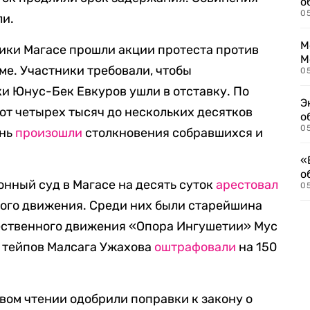
о
0
ли.
М
лики Магасе прошли акции протеста против
М
ме. Участники требовали, чтобы
05
ки Юнус-Бек Евкуров ушли в отставку. По
Э
от четырех тысяч до нескольких десятков
о
05
ень
произошли
столкновения собравшихся и
«
о
йонный суд в Магасе на десять суток
арестовал
05
ного движения. Среди них были старейшина
ественного движения «Опора Ингушетии» Мус
а тейпов Малсага Ужахова
оштрафовали
на 150
вом чтении одобрили поправки к закону о