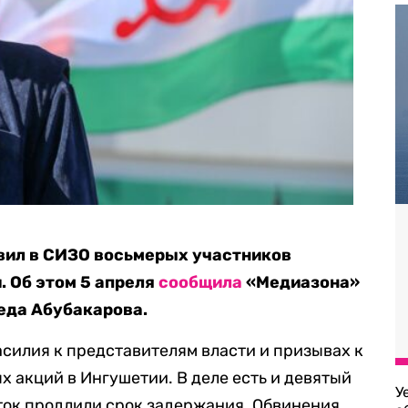
вил в СИЗО восьмерых участников
. Об этом 5 апреля
сообщила
«Медиазона»
еда Абубакарова.
силия к представителям власти и призывах к
х акций в Ингушетии. В деле есть и девятый
У
ток продлили срок задержания. Обвинения