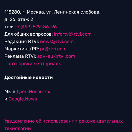
115280, г. Москва, ул. Ленинская слобода,
д. 26, этаж 2
тел:
+7 (499) 579-86-96
Для общих вопросов:
Infortvi@rtvi.com
Редакция RTVI:
news@rtvi.com
Маркетинг/PR:
pr@rtvi.com
Реклама RTVI:
adv-eu@rtvi.com
Партнерские материалы
Достойные новости
Мы в
Дзен.Новостях
и
Google.News
Уведомление об использовании рекомендательных
технологий