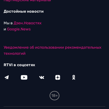
Достойные новости
Мы в
Дзен.Новостях
и
Google.News
Уведомление об использовании рекомендательных
технологий
RTVI в соцсетях
18+