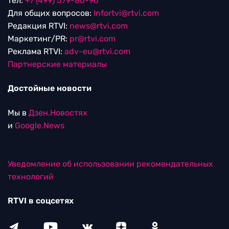
тел:
+7 (499) 579-86-96
Для общих вопросов:
Infortvi@rtvi.com
Редакция RTVI:
news@rtvi.com
Маркетинг/PR:
pr@rtvi.com
Реклама RTVI:
adv-eu@rtvi.com
Партнерские материалы
Достойные новости
Мы в
Дзен.Новостях
и
Google.News
Уведомление об использовании рекомендательных
технологий
RTVI в соцсетях