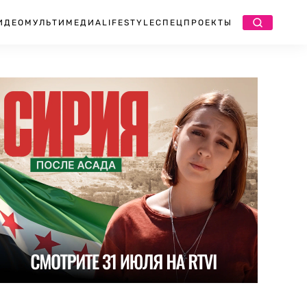
ИДЕО
МУЛЬТИМЕДИА
LIFESTYLE
СПЕЦПРОЕКТЫ