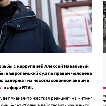
борьбы с коррупцией Алексей Навальный
ы в Европейский суд по правам человека
но задержат на несогласованной акции в
ал
в эфире RTVI.
«
будет «какая-то жесткая реакция» на митинг
п
аз они будут «больше действовать какими-то
07