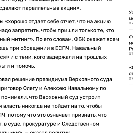
сделают параллельные акции».
У
м
ы «хорошо отдает себе отчет, что на акцию
07
надо запретить, чтобы пришли только те, кто
Ф
ный митинг». По его словам, ФБК окажет всем
м
щь при обращении в ЕСПЧ. Навальный
Р
07
тся» и с теми, кого задержали на прошлых
ньги и помочь.
«
о
вал решение президиума Верховного суда
07
риговор Олегу и Алексею Навальному по
 понимали, что Верховный суд устроит
 власть никогда не пойдет на то, чтобы
, потому что это означает признать, что
, в суде, прокуратуре и Следственном
упники», — сказал политик.