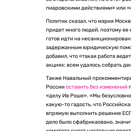
пиаровскими действиями» или «
Политик сказал, что мэрия Москв
придет много людей, поэтому ее 
готов идти на несанкционирован
задержанным юридическую помо
добавил, что «такая работа веде
акциях: всем удалось собрать де
Также Навальный прокомментиро
России
оставить без изменений
п
«делу Ив Роше». «Мы безусловно
какую-то гадость, что Российская
впрямую выполнить решение ЕСПЧ
дело было сфабрикаовано, значит
комитете сидят настоящие прест