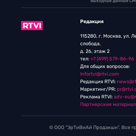
Выходные данные СМ
Редакция
115280, г. Москва, ул. 
слобода,
д. 26, этаж 2
тел:
+7 (499) 579-86-96
Для общих вопросов:
Infortvi@rtvi.com
Редакция RTVI:
news@rt
Маркетинг/PR:
pr@rtvi
Реклама RTVI:
adv-eu@r
Партнерские материа
© ООО "ЭрТиВиАй Продакшн". Все пр