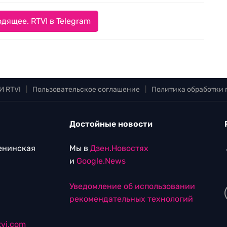
дящее. RTVI в Telegram
И RTVI
|
Пользовательское соглашение
|
Политика обработки
Достойные новости
Ленинская
Мы в
Дзен.Новостях
и
Google.News
Уведомление об использовании
рекомендательных технологий
vi.com