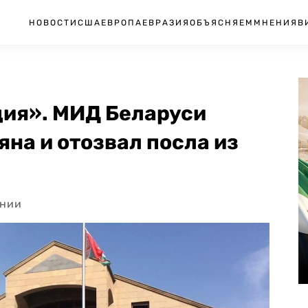
НОВОСТИ
США
ЕВРОПА
ЕВРАЗИЯ
ОБЪЯСНЯЕМ
МНЕНИЯ
В
ия». МИД Беларуси
яна и отозвал посла из
ении