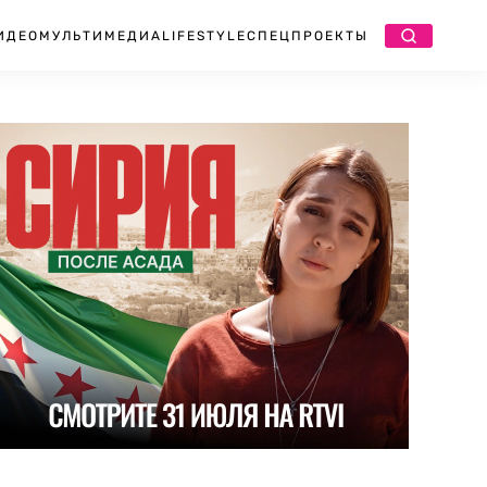
ИДЕО
МУЛЬТИМЕДИА
LIFESTYLE
СПЕЦПРОЕКТЫ