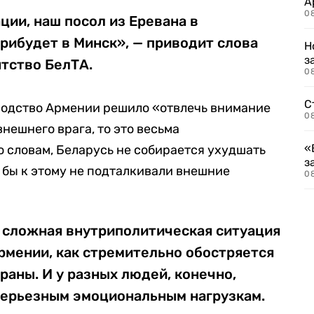
А
0
ции, наш посол из Еревана в
рибудет в Минск», — приводит слова
Н
з
нтство БелТА.
08
С
оводство Армении решило «отвлечь внимание
08
нешнего врага, то это весьма
«
о словам, Беларусь не собирается ухудшать
з
 бы к этому не подталкивали внешние
08
о сложная внутриполитическая ситуация
рмении, как стремительно обостряется
раны. И у разных людей, конечно,
 серьезным эмоциональным нагрузкам.