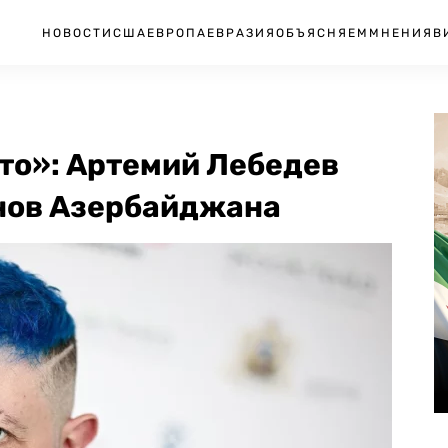
НОВОСТИ
США
ЕВРОПА
ЕВРАЗИЯ
ОБЪЯСНЯЕМ
МНЕНИЯ
В
то»: Артемий Лебедев
онов Азербайджана