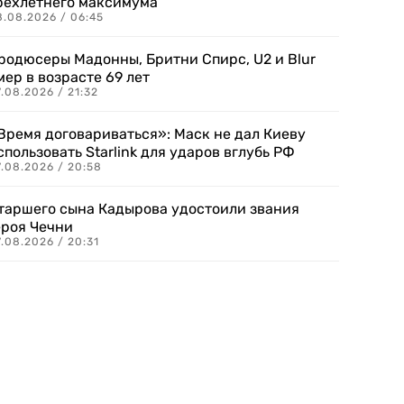
рехлетнего максимума
8.08.2026 / 06:45
родюсеры Мадонны, Бритни Спирс, U2 и Blur
мер в возрасте 69 лет
.08.2026 / 21:32
Время договариваться»: Маск не дал Киеву
спользовать Starlink для ударов вглубь РФ
7.08.2026 / 20:58
таршего сына Кадырова удостоили звания
ероя Чечни
.08.2026 / 20:31