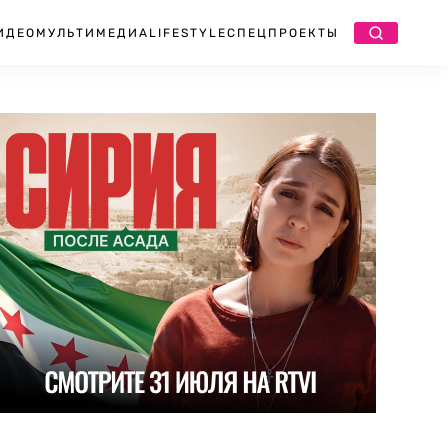
ИДЕО
МУЛЬТИМЕДИА
LIFESTYLE
СПЕЦПРОЕКТЫ