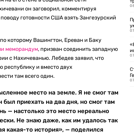
т
0
ахичевани он заговорил, комментируя
 поводу готовности США взять Зангезурский
П
у
07
 по которому Вашингтон, Ереван и Баку
«
ли меморандум
, призван соединить западную
и
0
ии с Нахичеванью. Лебедев заявил, что
ю республику и вместо двух
С
Г
ести там всего один.
07
ысленное место на земле. Я не смог там
 был приехать на два дня, но смог там
нь — настолько это место нереально
ески. Не знаю даже, как им удалось так
ая какая-то история», — поделился