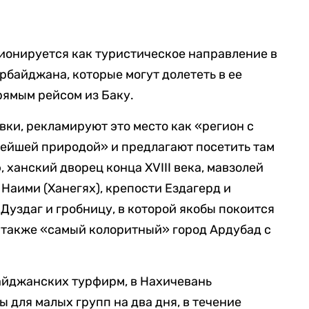
ионируется как туристическое направление в
рбайджана, которые могут долететь в ее
рямым рейсом из Баку.
ки, рекламируют это место как «регион с
вейшей природой» и предлагают посетить там
ханский дворец конца XVIII века, мавзолей
Наими (Ханегях), крепости Ездагерд и
Дуздаг и гробницу, в которой якобы покоится
а также «самый колоритный» город Ардубад с
айджанских турфирм, в Нахичевань
 для малых групп на два дня, в течение