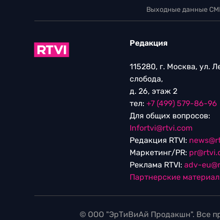
Выходные данные СМ
Редакция
115280, г. Москва, ул. 
слобода,
д. 26, этаж 2
тел:
+7 (499) 579-86-96
Для общих вопросов:
Infortvi@rtvi.com
Редакция RTVI:
news@rt
Маркетинг/PR:
pr@rtvi
Реклама RTVI:
adv-eu@r
Партнерские материа
© ООО "ЭрТиВиАй Продакшн". Все пр