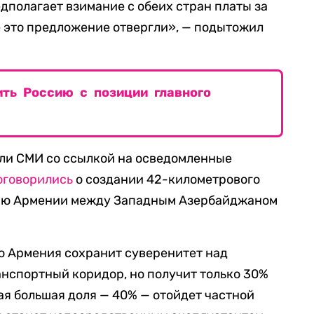
редполагает взимание с обеих стран платы за
 это предложение отвергли», — подытожил
ить Россию с позиции главного
али СМИ со ссылкой на осведомленные
оговорились
о создании 42-километрового
рию Армении между Западным Азербайджаном
о Армения сохранит суверенитет над
анспортный коридор, но получит только 30%
ая большая доля — 40% — отойдет частной