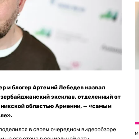
р и блогер Артемий Лебедев назвал
зербайджанский эксклав, отделенный от
юникской областью Армении, — «самым
ле».
поделился в своем очередном видеообзоре
М
 на его стене в социальной сети